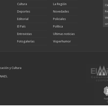
Cultura
La Región
Cl
Deportes
Novedades
Re
VA
Editorial
Policiales
ci
El País
Política
Entrevistas
Ultimas noticias
Fotogalerías
Visperhumor
cación y Cultura
INAES.