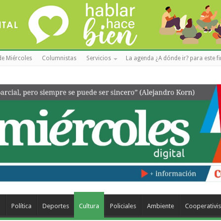
de Miércoles
Columnistas
Servicios
La agenda ¿A dónde ir? para este f
a
Política
Deportes
Cultura
Policiales
Ambiente
Cooperativi