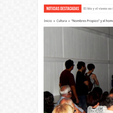
Noticias Destacadas
El frío y el viento n
OSER: Frigerio asegu
Inicio
»
Cultura
»
“Nombres Propios” y el hom