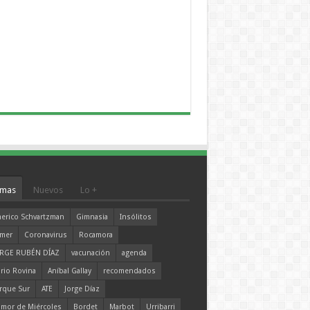
mas
Nuevos
Lo +
erico Schvartzman
Gimnasia
Insólitos
mer
Coronavirus
Rocamora
RGE RUBÉN DÍAZ
vacunación
agenda
rio Rovina
Aníbal Gallay
recomendados
rque Sur
ATE
Jorge Díaz
mor de Miércoles
Bordet
Marbot
Urribarri