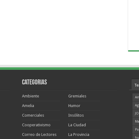
Categorias
Te
Ambiente
Gremiales
Am
Amelia
Humor
Ag
JO
Comerciales
Insólitos
Ma
Cooperativismo
La Ciudad
Pa
Correo de Lectores
La Provincia
hu