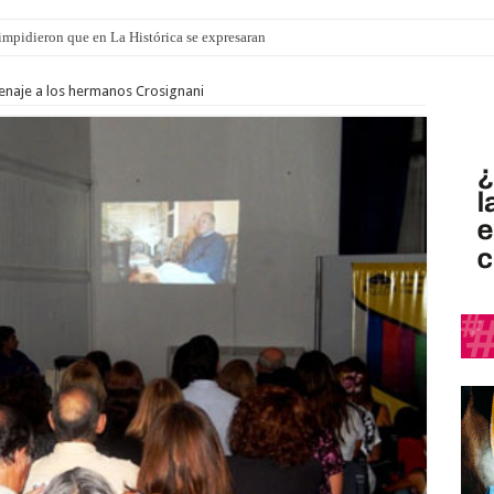
o impidieron que en La Histórica se expresaran
ró que mejoraron el servicio, redujeron el déficit en un 30% y anunció un vademé
enaje a los hermanos Crosignani