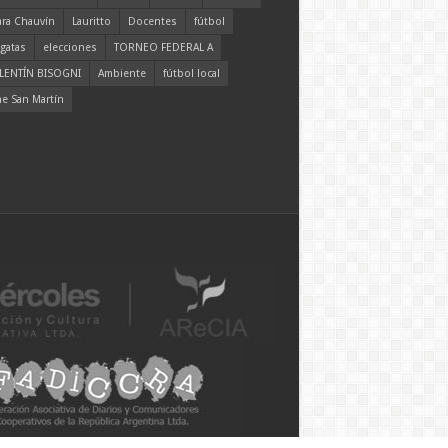
ara Chauvín
Lauritto
Docentes
fútbol
gatas
elecciones
TORNEO FEDERAL A
LENTÍN BISOGNI
Ambiente
fútbol local
ne San Martín