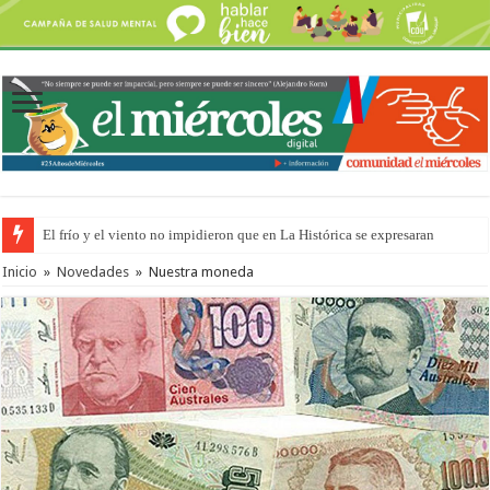
El frío y el viento no impidieron que en La Histórica se expresaran
OSER: Frigerio aseguró que mejoraron el servicio, redujeron el déficit e
Inicio
»
Novedades
»
Nuestra moneda