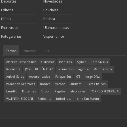
Deportes
Novedades
Editorial
Policiales
El País
Política
Entrevistas
Ultimas noticias
Fotogalerías
Visperhumor
Temas
Nuevos
Lo +
Americo Schvartzman
Gimnasia
Insólitos
Agmer
Coronavirus
Rocamora
JORGE RUBÉN DÍAZ
vacunación
agenda
Mario Rovina
Aníbal Gallay
recomendados
Parque Sur
ATE
Jorge Díaz
humor de Miércoles
Bordet
Marbot
Urribarri
Clara Chauvín
Lauritto
Docentes
fútbol
Regatas
elecciones
TORNEO FEDERAL A
VALENTÍN BISOGNI
Ambiente
fútbol local
cine San Martín