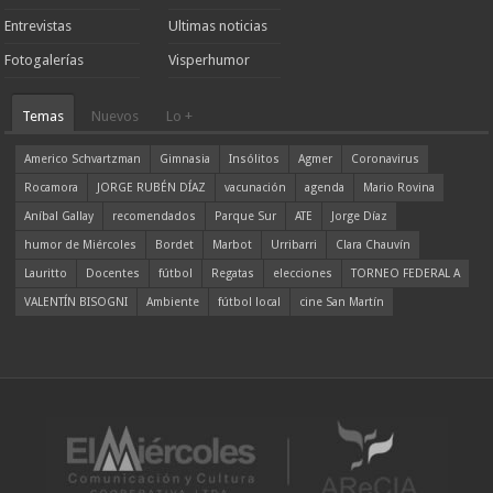
Entrevistas
Ultimas noticias
Fotogalerías
Visperhumor
Temas
Nuevos
Lo +
Americo Schvartzman
Gimnasia
Insólitos
Agmer
Coronavirus
Rocamora
JORGE RUBÉN DÍAZ
vacunación
agenda
Mario Rovina
Aníbal Gallay
recomendados
Parque Sur
ATE
Jorge Díaz
humor de Miércoles
Bordet
Marbot
Urribarri
Clara Chauvín
Lauritto
Docentes
fútbol
Regatas
elecciones
TORNEO FEDERAL A
VALENTÍN BISOGNI
Ambiente
fútbol local
cine San Martín