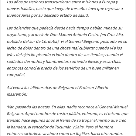
Los años posteriores transcurrieron entre misiones a Europa y
nuevas batallas, hasta que luego de tres años tuvo que regresar a
Buenos Aires por su delicado estado de salud.
Las dolencias que padecía desde hacía tiempo habían minado su
organismo, y al decir de Don Manuel Antonio Castro (en Cruz Alta,
poblado del sur de Córdoba): ‘ví al General Belgrano postrado en su
lecho de dolor dentro de una choza mal cubierta; cuando ví a los
jefes del ejército pisando el lodo dentro de sus tiendas; cuando ví
soldados desnudos y hambrientos sufriendo lluvias y escarchas,
entonces conocí el precio de los servicios de un buen militar en
campaña’.
Así evoca los últimos días de Belgrano el Profesor Alberto
Masramón:
‘Van pasando las postas. En ellas, nadie reconoce al General Manuel
Belgrano. Aquel hombre de rostro pálido, enfermo, es el mismo que
transitó hace algunos años al frente de su tropa; el mismo que creó
la bandera, el vencedor de Tucumán y Salta. Pero el hombre
entonces victorioso va ahora como un fugitivo, hacia otro rumbo,