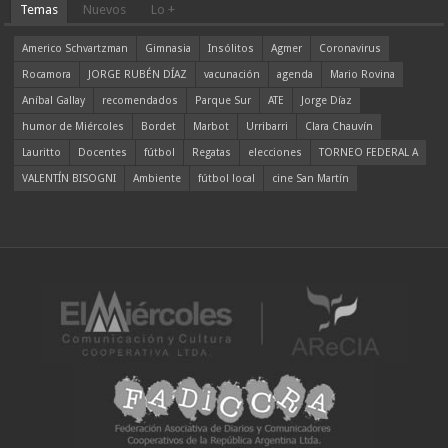
Temas
Nuevos
Lo +
Americo Schvartzman
Gimnasia
Insólitos
Agmer
Coronavirus
Rocamora
JORGE RUBÉN DÍAZ
vacunación
agenda
Mario Rovina
Aníbal Gallay
recomendados
Parque Sur
ATE
Jorge Díaz
humor de Miércoles
Bordet
Marbot
Urribarri
Clara Chauvín
Lauritto
Docentes
fútbol
Regatas
elecciones
TORNEO FEDERAL A
VALENTÍN BISOGNI
Ambiente
fútbol local
cine San Martín