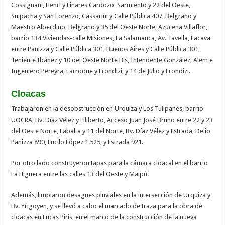
Cossignani, Henri y Linares Cardozo, Sarmiento y 22 del Oeste,
Suipacha y San Lorenzo, Cassarini y Calle Pública 407, Belgrano y
Maestro Alberdino, Belgrano y 35 del Oeste Norte, Azucena Villaflor,
barrio 134 Viviendas-calle Misiones, La Salamanca, Av. Tavella, Lacava
entre Panizza y Calle Pública 301, Buenos Aires y Calle Pública 301,
Teniente Ibáñez y 10 del Oeste Norte Bis, Intendente González, Alem e
Ingeniero Pereyra, Larroque y Frondizi, y 14 de Julio y Frondizi.
Cloacas
Trabajaron en la desobstrucción en Urquiza y Los Tulipanes, barrio
UOCRA, Bv. Díaz Vélez y Filiberto, Acceso Juan José Bruno entre 22 y 23
del Oeste Norte, Labalta y 11 del Norte, Bv. Díaz Vélez y Estrada, Delio
Panizza 890, Lucilo López 1.525, y Estrada 921.
Por otro lado construyeron tapas para la cámara cloacal en el barrio
La Higuera entre las calles 13 del Oeste y Maipú.
Además, limpiaron desagües pluviales en la intersección de Urquiza y
Bv. Yrigoyen, y se llevó a cabo el marcado de traza para la obra de
cloacas en Lucas Piris, en el marco de la construcción de la nueva