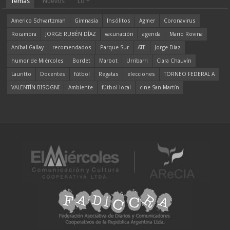
Temas
Nuevos
Lo +
Americo Schvartzman
Gimnasia
Insólitos
Agmer
Coronavirus
Rocamora
JORGE RUBÉN DÍAZ
vacunación
agenda
Mario Rovina
Aníbal Gallay
recomendados
Parque Sur
ATE
Jorge Díaz
humor de Miércoles
Bordet
Marbot
Urribarri
Clara Chauvín
Lauritto
Docentes
fútbol
Regatas
elecciones
TORNEO FEDERAL A
VALENTÍN BISOGNI
Ambiente
fútbol local
cine San Martín