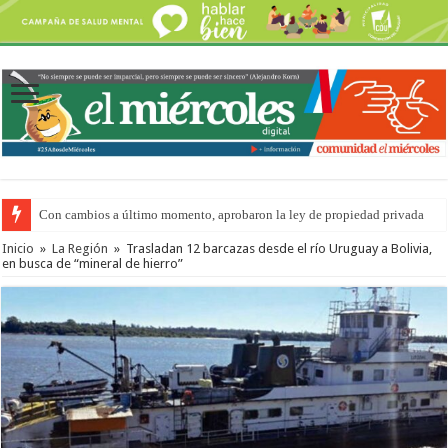
Con cambios a último momento, aprobaron la ley de propiedad privada
Del viernes 7 al domingo 9 de agosto: la agenda ¿A dónde ir? para este find
Inicio
»
La Región
»
Trasladan 12 barcazas desde el río Uruguay a Bolivia,
en busca de “mineral de hierro”