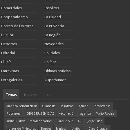
Comerciales
Insólitos
Cooperativismo
La Ciudad
Correo de Lectores
La Provincia
Cultura
La Región
Deportes
Novedades
Editorial
Policiales
El País
Política
Entrevistas
Ultimas noticias
Fotogalerías
Visperhumor
Temas
Nuevos
Lo +
Americo Schvartzman
Gimnasia
Insólitos
Agmer
Coronavirus
Rocamora
JORGE RUBÉN DÍAZ
vacunación
agenda
Mario Rovina
Aníbal Gallay
recomendados
Parque Sur
ATE
Jorge Díaz
humor de Miércoles
Bordet
Marbot
Urribarri
Clara Chauvín