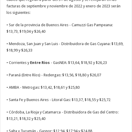
facturas de septiembre y noviembre de 2022 y enero de 2023 serán
los siguientes:
• Sur de la provincia de Buenos Aires - Camuzzi Gas Pampeana:
$13,73, $19,04 y $26,40
• Mendoza, San Juan y San Luis - Distribuidora de Gas Cuyana: $13,69,
$18,99 y $26,33
• Corrientes y
Entre Ríos
- GasNEA: $13,64, $18,92 y $26,23
• Paraná (Entre Ríos) - Redengas: $13,56, $18,80 y $26,07
• AMBA - Metrogas: $13,42, $18,61 y $25,80
• Santa Fe y Buenos Aires - Litoral Gas: $13,37, $18,55 y $25,72
• Córdoba, La Rioja y Catamarca - Distribuidora de Gas del Centro:
$13,21, $18,32 y $25,40
• Salta y Tucumán - Gasnor: $12,94, $17,94 y $24,88