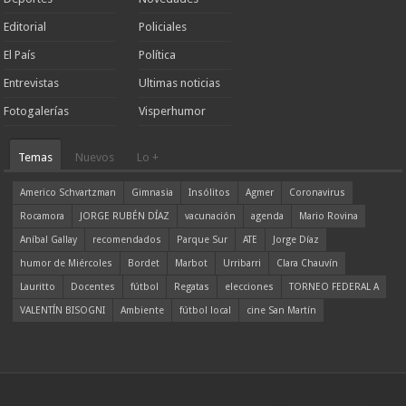
Editorial
Policiales
El País
Política
Entrevistas
Ultimas noticias
Fotogalerías
Visperhumor
Temas
Nuevos
Lo +
Americo Schvartzman
Gimnasia
Insólitos
Agmer
Coronavirus
Rocamora
JORGE RUBÉN DÍAZ
vacunación
agenda
Mario Rovina
Aníbal Gallay
recomendados
Parque Sur
ATE
Jorge Díaz
humor de Miércoles
Bordet
Marbot
Urribarri
Clara Chauvín
Lauritto
Docentes
fútbol
Regatas
elecciones
TORNEO FEDERAL A
VALENTÍN BISOGNI
Ambiente
fútbol local
cine San Martín