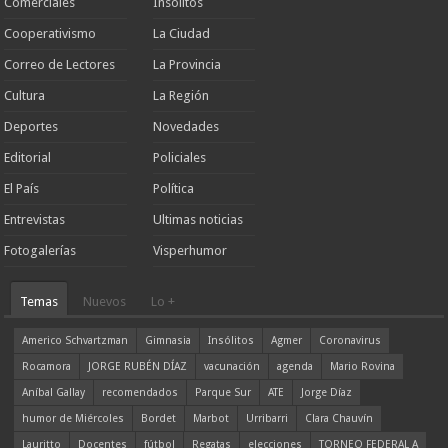
Comerciales
Insólitos
Cooperativismo
La Ciudad
Correo de Lectores
La Provincia
Cultura
La Región
Deportes
Novedades
Editorial
Policiales
El País
Política
Entrevistas
Ultimas noticias
Fotogalerías
Visperhumor
Temas
Nuevos
Lo +
Americo Schvartzman
Gimnasia
Insólitos
Agmer
Coronavirus
Rocamora
JORGE RUBÉN DÍAZ
vacunación
agenda
Mario Rovina
Aníbal Gallay
recomendados
Parque Sur
ATE
Jorge Díaz
humor de Miércoles
Bordet
Marbot
Urribarri
Clara Chauvín
Lauritto
Docentes
fútbol
Regatas
elecciones
TORNEO FEDERAL A