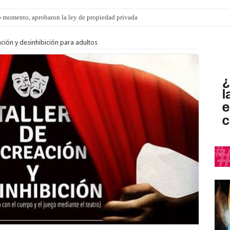
 momento, aprobaron la ley de propiedad privada
s: el 35% de los 90 niños, niñas y adolescentes que esperan una familia tiene CU
ación y desinhibición para adultos