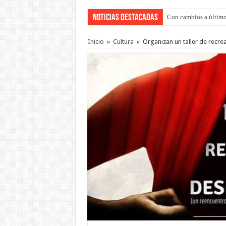
Noticias Destacadas
Con cambios a último
Adopción en Entre Río
Inicio
»
Cultura
»
Organizan un taller de recre