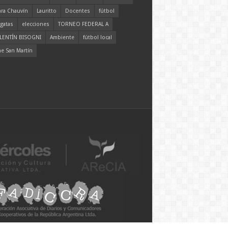
ara Chauvín
Lauritto
Docentes
fútbol
gatas
elecciones
TORNEO FEDERAL A
LENTÍN BISOGNI
Ambiente
fútbol local
ne San Martín