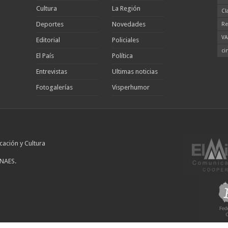
Cultura
La Región
Cl
Deportes
Novedades
Re
VA
Editorial
Policiales
ci
El País
Política
Entrevistas
Ultimas noticias
Fotogalerías
Visperhumor
cación y Cultura
INAES.