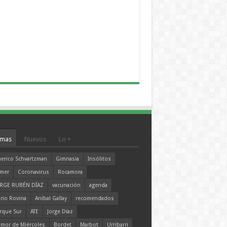
mas
Nuevos
Lo +
erico Schvartzman
Gimnasia
Insólitos
mer
Coronavirus
Rocamora
RGE RUBÉN DÍAZ
vacunación
agenda
rio Rovina
Aníbal Gallay
recomendados
rque Sur
ATE
Jorge Díaz
mor de Miércoles
Bordet
Marbot
Urribarri