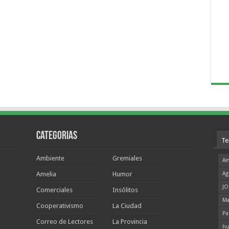
Categorias
Te
Ambiente
Gremiales
Am
Amelia
Humor
Ag
JO
Comerciales
Insólitos
Ma
Cooperativismo
La Ciudad
Pa
Correo de Lectores
La Provincia
hu