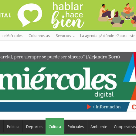
 de Miércoles
Columnistas
Servicios
La agenda ¿A dónde ir? para este 
a
Política
Deportes
Cultura
Policiales
Ambiente
Cooperativi