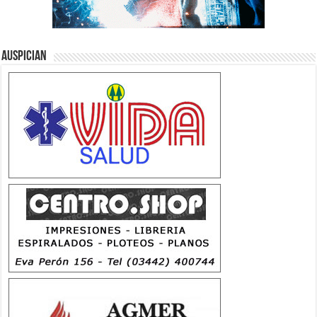
Auspician