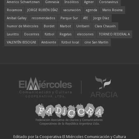
Americo Schvartzman
Gimnasia
Insólitos
Agmer
Coronavirus
Rocamora
JORGE RUBÉN DÍAZ
vacunación
agenda
Mario Rovina
Aníbal Gallay
recomendados
Parque Sur
ATE
Jorge Díaz
humor de Miércoles
Bordet
Marbot
Urribarri
Clara Chauvín
Lauritto
Docentes
fútbol
Regatas
elecciones
TORNEO FEDERAL A
VALENTÍN BISOGNI
Ambiente
fútbol local
cine San Martín
Editado por la Cooperativa El Miércoles Comunicación y Cultura