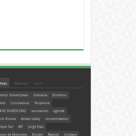
mas
Nuevos
Lo +
erico Schvartzman
Gimnasia
Insólitos
mer
Coronavirus
Rocamora
RGE RUBÉN DÍAZ
vacunación
agenda
rio Rovina
Aníbal Gallay
recomendados
rque Sur
ATE
Jorge Díaz
mor de Miércoles
Bordet
Marbot
Urribarri