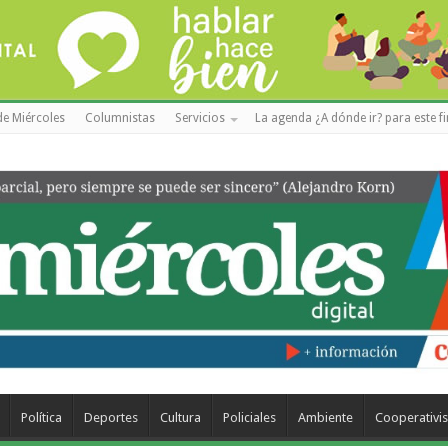
de Miércoles
Columnistas
Servicios
La agenda ¿A dónde ir? para este f
Política
Deportes
Cultura
Policiales
Ambiente
Cooperativi