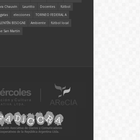
ara Chauvín
Lauritto
Docentes
fútbol
gatas
elecciones
TORNEO FEDERAL A
LENTÍN BISOGNI
Ambiente
fútbol local
ne San Martín