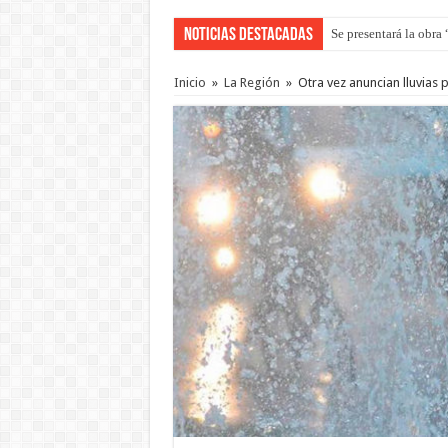
Noticias Destacadas
Se presentará la obra
Preparan otro encuent
Inicio
»
La Región
»
Otra vez anuncian lluvias