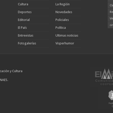
Cultura
La Región
Cl
Deportes
Novedades
Re
VA
Editorial
Policiales
ci
El País
Política
Entrevistas
Ultimas noticias
Fotogalerías
Visperhumor
cación y Cultura
INAES.