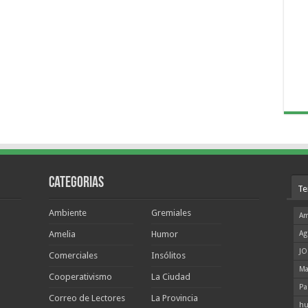
Categorias
Te
Ambiente
Gremiales
Am
Amelia
Humor
Ag
JO
Comerciales
Insólitos
Ma
Cooperativismo
La Ciudad
Pa
Correo de Lectores
La Provincia
hu