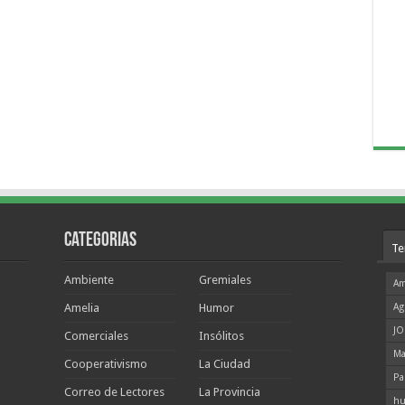
Categorias
Te
Ambiente
Gremiales
Am
Amelia
Humor
Ag
JO
Comerciales
Insólitos
Ma
Cooperativismo
La Ciudad
Pa
Correo de Lectores
La Provincia
hu