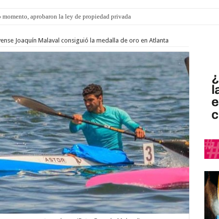
 momento, aprobaron la ley de propiedad privada
s: el 35% de los 90 niños, niñas y adolescentes que esperan una familia tiene CU
ense Joaquín Malaval consiguió la medalla de oro en Atlanta