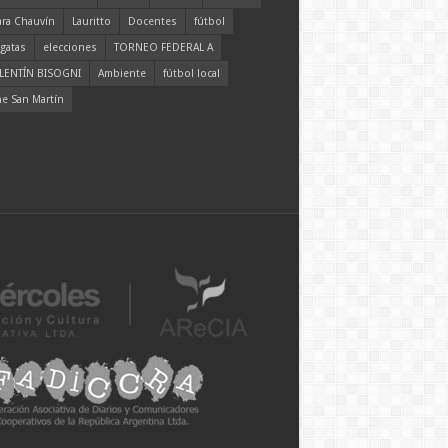
ara Chauvín
Lauritto
Docentes
fútbol
gatas
elecciones
TORNEO FEDERAL A
LENTÍN BISOGNI
Ambiente
fútbol local
ne San Martín