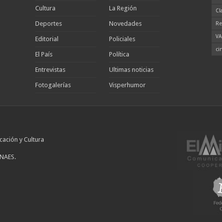
Cultura
La Región
Cl
Deportes
Novedades
Re
VA
Editorial
Policiales
ci
El País
Política
Entrevistas
Ultimas noticias
Fotogalerías
Visperhumor
cación y Cultura
INAES.