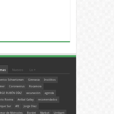
mas
Nuevos
Lo +
erico Schvartzman
Gimnasia
Insólitos
mer
Coronavirus
Rocamora
RGE RUBÉN DÍAZ
vacunación
agenda
rio Rovina
Aníbal Gallay
recomendados
rque Sur
ATE
Jorge Díaz
mor de Miércoles
Bordet
Marbot
Urribarri