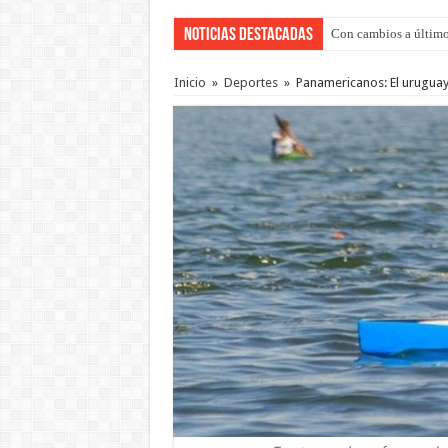
Noticias Destacadas
Con cambios a último
Adopción en Entre Río
Inicio
»
Deportes
»
Panamericanos: El uruguay