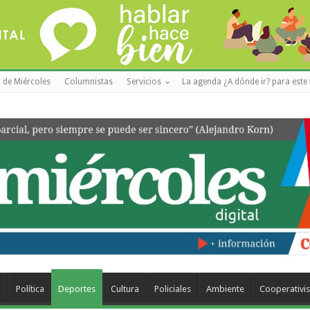
 de Miércoles
Columnistas
Servicios
La agenda ¿A dónde ir? para este 
a
Política
Deportes
Cultura
Policiales
Ambiente
Cooperativi