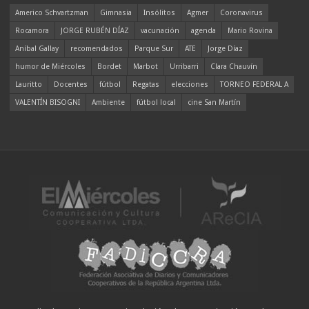
Americo Schvartzman
Gimnasia
Insólitos
Agmer
Coronavirus
Rocamora
JORGE RUBÉN DÍAZ
vacunación
agenda
Mario Rovina
Aníbal Gallay
recomendados
Parque Sur
ATE
Jorge Díaz
humor de Miércoles
Bordet
Marbot
Urribarri
Clara Chauvín
Lauritto
Docentes
fútbol
Regatas
elecciones
TORNEO FEDERAL A
VALENTÍN BISOGNI
Ambiente
fútbol local
cine San Martín