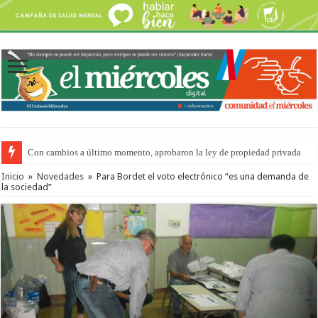
Con cambios a último momento, aprobaron la ley de propiedad privada
Del viernes 7 al domingo 9 de agosto: la agenda ¿A dónde ir? para este find
Inicio
»
Novedades
»
Para Bordet el voto electrónico “es una demanda de
la sociedad”