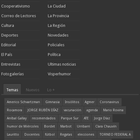
Cooperativismo
La Ciudad
Correo de Lectores
La Provincia
Cultura
La Región
Deportes
Novedades
Editorial
Policiales
El País
Política
Entrevistas
Ultimas noticias
Fotogalerías
Visperhumor
Temas
Nuevos
Lo +
Americo Schvartzman
Gimnasia
Insólitos
Agmer
Coronavirus
Rocamora
JORGE RUBÉN DÍAZ
vacunación
agenda
Mario Rovina
Aníbal Gallay
recomendados
Parque Sur
ATE
Jorge Díaz
humor de Miércoles
Bordet
Marbot
Urribarri
Clara Chauvín
Lauritto
Docentes
fútbol
Regatas
elecciones
TORNEO FEDERAL A