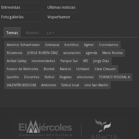
Entrevistas
Ultimas noticias
Fotogalerías
Visperhumor
Temas
Nuevos
Lo +
Americo Schvartzman
Gimnasia
Insólitos
Agmer
Coronavirus
Rocamora
JORGE RUBÉN DÍAZ
vacunación
agenda
Mario Rovina
Aníbal Gallay
recomendados
Parque Sur
ATE
Jorge Díaz
humor de Miércoles
Bordet
Marbot
Urribarri
Clara Chauvín
Lauritto
Docentes
fútbol
Regatas
elecciones
TORNEO FEDERAL A
VALENTÍN BISOGNI
Ambiente
fútbol local
cine San Martín