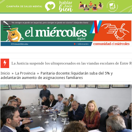
La Justicia suspende los ultraprocesados en las viandas escolares de Entre 
Se presentará la obra “La Runfla de los Macanos”
Inicio
»
La Provincia
»
Paritaria docente: liquidarán suba del 5% y
adelantarán aumento de asignaciones familiares