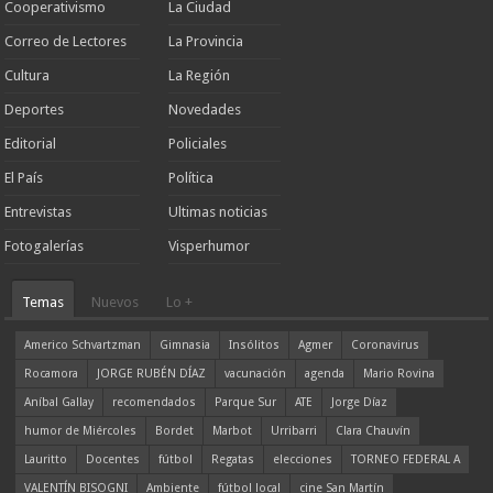
Cooperativismo
La Ciudad
Correo de Lectores
La Provincia
Cultura
La Región
Deportes
Novedades
Editorial
Policiales
El País
Política
Entrevistas
Ultimas noticias
Fotogalerías
Visperhumor
Temas
Nuevos
Lo +
Americo Schvartzman
Gimnasia
Insólitos
Agmer
Coronavirus
Rocamora
JORGE RUBÉN DÍAZ
vacunación
agenda
Mario Rovina
Aníbal Gallay
recomendados
Parque Sur
ATE
Jorge Díaz
humor de Miércoles
Bordet
Marbot
Urribarri
Clara Chauvín
Lauritto
Docentes
fútbol
Regatas
elecciones
TORNEO FEDERAL A
VALENTÍN BISOGNI
Ambiente
fútbol local
cine San Martín