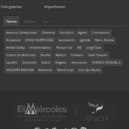
Fotogalerías
Visperhumor
Temas
Nuevos
Lo +
Americo Schvartzman
Gimnasia
Insólitos
Agmer
Coronavirus
Rocamora
JORGE RUBÉN DÍAZ
vacunación
agenda
Mario Rovina
Aníbal Gallay
recomendados
Parque Sur
ATE
Jorge Díaz
humor de Miércoles
Bordet
Marbot
Urribarri
Clara Chauvín
Lauritto
Docentes
fútbol
Regatas
elecciones
TORNEO FEDERAL A
VALENTÍN BISOGNI
Ambiente
fútbol local
cine San Martín