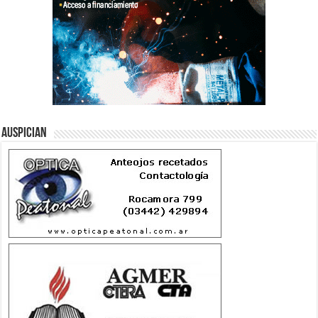
Auspician