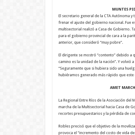
MUNTES PID
El secretario general de la CTA Autónoma y t
frenar el ajuste del gobierno nacional. Fue e
multisectorial realizó a Casa de Gobierno. T
para el gobierno provincial de cara a la par
anterior, que consideró “muy pobre”.
El dirigente se mostró “contento” debido a 
camino es la unidad de la nación”. Y volvió a
“Seguramente que si hubiera sido una huelga
hubiéramos generado más rápido que este 
AMET MARCH
La Regional Entre Ríos de la Asociación del 
marcha de la Multisectorial hacia Casa de Go
recortes presupuestarios y la pérdida de co
Robles precisó que el objetivo de la movili
provoca el “incremento del costo de vida de