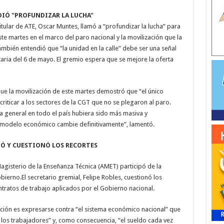
IÓ "PROFUNDIZAR LA LUCHA"
itular de ATE, Oscar Muntes, llamó a “profundizar la lucha” para
ste martes en el marco del paro nacional y la movilización que la
ambién entendió que “la unidad en la calle” debe ser una señal
itaria del 6 de mayo. El gremio espera que se mejore la oferta
que la movilización de este martes demostró que “el único
 criticar a los sectores de la CGT que no se plegaron al paro.
 general en todo el país hubiera sido más masiva y
modelo económico cambie definitivamente”, lamentó.
Ó Y CUESTIONÓ LOS RECORTES
Magisterio de la Enseñanza Técnica (AMET) participó de la
bierno.El secretario gremial, Felipe Robles, cuestionó los
ntratos de trabajo aplicados por el Gobierno nacional.
zación es expresarse contra “el sistema económico nacional” que
 los trabajadores” y, como consecuencia, “el sueldo cada vez