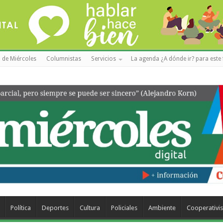
 de Miércoles
Columnistas
Servicios
La agenda ¿A dónde ir? para este 
Política
Deportes
Cultura
Policiales
Ambiente
Cooperativi