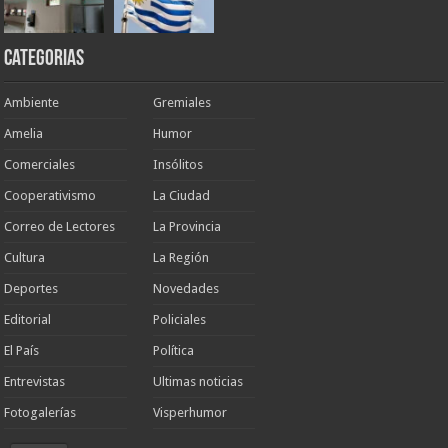
Categorias
Ambiente
Gremiales
Amelia
Humor
Comerciales
Insólitos
Cooperativismo
La Ciudad
Correo de Lectores
La Provincia
Cultura
La Región
Deportes
Novedades
Editorial
Policiales
El País
Política
Entrevistas
Ultimas noticias
Fotogalerías
Visperhumor