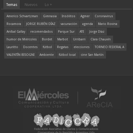
Temas
Nuevos
Lo +
Americo Schvartzman
Gimnasia
Insólitos
Agmer
Coronavirus
Rocamora
JORGE RUBÉN DÍAZ
vacunación
agenda
Mario Rovina
Aníbal Gallay
recomendados
Parque Sur
ATE
Jorge Díaz
humor de Miércoles
Bordet
Marbot
Urribarri
Clara Chauvín
Lauritto
Docentes
fútbol
Regatas
elecciones
TORNEO FEDERAL A
VALENTÍN BISOGNI
Ambiente
fútbol local
cine San Martín