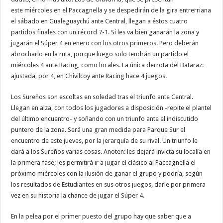
este miércoles en el Paccagnella y se despedirán de la gira entrerriana
el sábado en Gualeguaychú ante Central, llegan a éstos cuatro
partidos finales con un récord 7-1. Si les va bien ganarán la zona y
jugarán el Súper 4 en enero con los otros primeros. Pero deberán
abrocharlo en la ruta, porque luego solo tendrán un partido el
miércoles 4 ante Racing, como locales. La única derrota del Bataraz:
ajustada, por 4, en Chivilcoy ante Racing hace 4 juegos.
Los Sureños son escoltas en soledad tras el triunfo ante Central.
Llegan en alza, con todos los jugadores a disposición -repite el plantel
del último encuentro- y soñando con un triunfo ante el indiscutido
puntero de la zona. Será una gran medida para Parque Sur el
encuentro de este jueves, por la jerarquía de su rival. Un triunfo le
dará a los Sureños varias cosas. Anoten: les dejará invicta su localía en
la primera fase; les permitirá ir a jugar el clásico al Paccagnella el
próximo miércoles con la ilusión de ganar el grupo y podría, según
los resultados de Estudiantes en sus otros juegos, darle por primera
vez en su historia la chance de jugar el Súper 4.
En la pelea por el primer puesto del grupo hay que saber que a