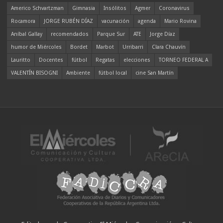
Americo Schvartzman
Gimnasia
Insólitos
Agmer
Coronavirus
Rocamora
JORGE RUBÉN DÍAZ
vacunación
agenda
Mario Rovina
Aníbal Gallay
recomendados
Parque Sur
ATE
Jorge Díaz
humor de Miércoles
Bordet
Marbot
Urribarri
Clara Chauvín
Lauritto
Docentes
fútbol
Regatas
elecciones
TORNEO FEDERAL A
VALENTÍN BISOGNI
Ambiente
fútbol local
cine San Martín