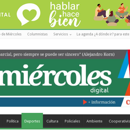
 de Miércoles
Columnistas
Servicios
La agenda ¿A dónde ir? para este 
a
Política
Deportes
Cultura
Policiales
Ambiente
Cooperativi