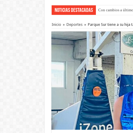
Noticias Destacadas
Con cambios a último
Del viernes 7 al domi
Inicio
»
Deportes
»
Parque Sur tiene a su hija 