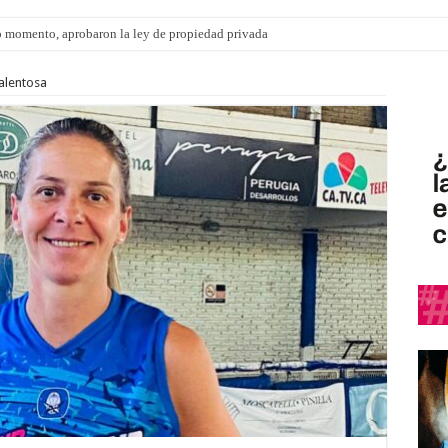
 momento, aprobaron la ley de propiedad privada
ngo 9 de agosto: la agenda ¿A dónde ir? para este finde
talentosa