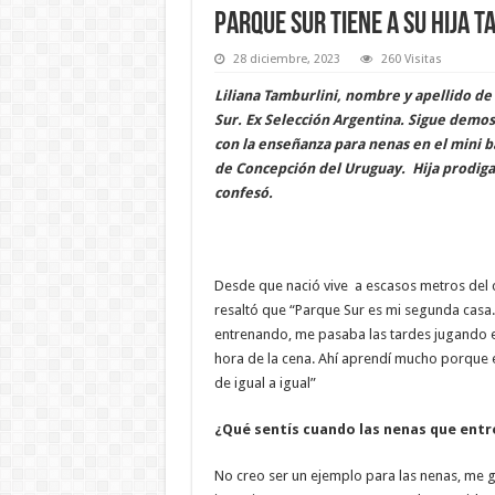
Parque Sur tiene a su hija 
28 diciembre, 2023
260 Visitas
Liliana Tamburlini, nombre y apellido d
Sur. Ex Selección Argentina. Sigue demos
con la enseñanza para nenas en el mini bá
de Concepción del Uruguay. Hija prodiga 
confesó.
Desde que nació vive a escasos metros del c
resaltó que “Parque Sur es mi segunda casa
entrenando, me pasaba las tardes jugando en
hora de la cena. Ahí aprendí mucho porque 
de igual a igual”
¿Qué sentís cuando las nenas que entr
No creo ser un ejemplo para las nenas, me g