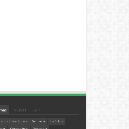
mas
Nuevos
Lo +
erico Schvartzman
Gimnasia
Insólitos
mer
Coronavirus
Rocamora