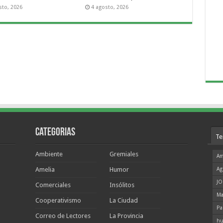
sto, 2026
4 agosto, 2026
Categorias
Te
Ambiente
Gremiales
Am
Amelia
Humor
Ag
JO
Comerciales
Insólitos
Ma
Cooperativismo
La Ciudad
Pa
Correo de Lectores
La Provincia
hu