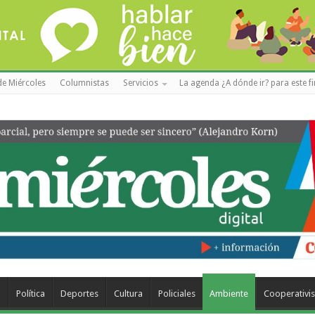
de Miércoles
Columnistas
Servicios
La agenda ¿A dónde ir? para este f
a
Política
Deportes
Cultura
Policiales
Ambiente
Cooperativi