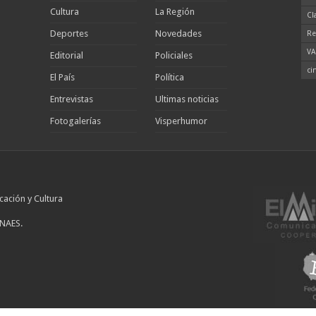
Cultura
La Región
Cl
Deportes
Novedades
Re
VA
Editorial
Policiales
ci
El País
Política
Entrevistas
Ultimas noticias
Fotogalerías
Visperhumor
cación y Cultura
INAES.