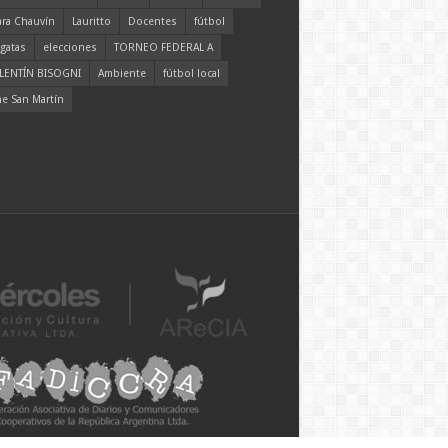
ara Chauvín
Lauritto
Docentes
fútbol
gatas
elecciones
TORNEO FEDERAL A
LENTÍN BISOGNI
Ambiente
fútbol local
ne San Martín