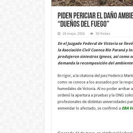
Piden periciar el daño ambien
“dueños del fuego”
26 mayo, 2026
50 Visitas
En el Juzgado Federal de Victoria se lle
la Asociación Civil Cuenca Río Paraná y l
produjeron siniestros ígneos, así como se
demanda la recomposición del ambiente al
En rigor, a la citatoria del juez Federico Ma
como se conoce a los acusados por la respon
humedales de Victoria. Al no poder arribar
ordenó la apertura a pruebas y la ONG solic
profesionales de distintas universidades par
enmendar lo afectado, se confirmó a
ERA V