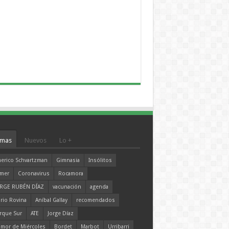
mas
Nuevos
Lo +
erico Schvartzman
Gimnasia
Insólitos
mer
Coronavirus
Rocamora
RGE RUBÉN DÍAZ
vacunación
agenda
rio Rovina
Aníbal Gallay
recomendados
rque Sur
ATE
Jorge Díaz
mor de Miércoles
Bordet
Marbot
Urribarri