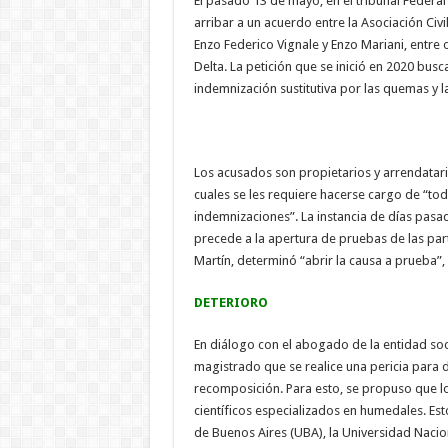
El pasado 13 de mayo, en el tribunal Federal 
arribar a un acuerdo entre la Asociación Civ
Enzo Federico Vignale y Enzo Mariani, entr
Delta. La petición que se inició en 2020 bu
indemnización sustitutiva por las quemas y la
Los acusados son propietarios y arrendatar
cuales se les requiere hacerse cargo de “to
indemnizaciones”. La instancia de días pas
precede a la apertura de pruebas de las part
Martín, determinó “abrir la causa a prueba”, 
DETERIORO
En diálogo con el abogado de la entidad so
magistrado que se realice una pericia para 
recomposición. Para esto, se propuso que l
científicos especializados en humedales. Esto
de Buenos Aires (UBA), la Universidad Nacion