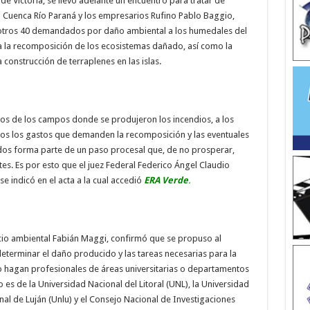
de Victoria, se llevó adelante un encuentro para tratar de
il Cuenca Río Paraná y los empresarios Rufino Pablo Baggio,
e otros 40 demandados por daño ambiental a los humedales del
sca la recomposición de los ecosistemas dañado, así como la
 construcción de terraplenes en las islas.
ios de los campos donde se produjeron los incendios, a los
dos los gastos que demanden la recomposición y las eventuales
ados forma parte de un paso procesal que, de no prosperar,
es. Es por esto que el juez Federal Federico Ángel Claudio
se indicó en el acta a la cual accedió
ERA Verde
.
cio ambiental Fabián Maggi, confirmó que se propuso al
determinar el daño producido y las tareas necesarias para la
o hagan profesionales de áreas universitarias o departamentos
 es de la Universidad Nacional del Litoral (UNL), la Universidad
al de Luján (Unlu) y el Consejo Nacional de Investigaciones