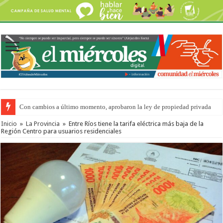
Con cambios a último momento, aprobaron la ley de propiedad privada
Adopción en Entre Ríos: el 35% de los 90 niños, niñas y adolescentes que 
Inicio
»
La Provincia
»
Entre Ríos tiene la tarifa eléctrica más baja de la
Región Centro para usuarios residenciales