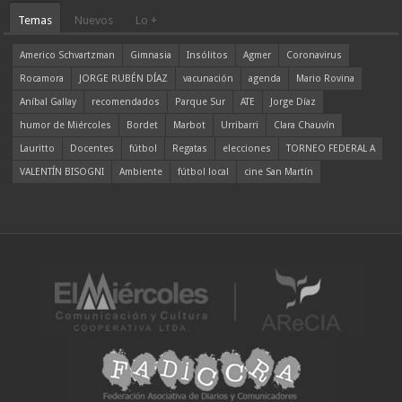
Temas
Nuevos
Lo +
Americo Schvartzman
Gimnasia
Insólitos
Agmer
Coronavirus
Rocamora
JORGE RUBÉN DÍAZ
vacunación
agenda
Mario Rovina
Aníbal Gallay
recomendados
Parque Sur
ATE
Jorge Díaz
humor de Miércoles
Bordet
Marbot
Urribarri
Clara Chauvín
Lauritto
Docentes
fútbol
Regatas
elecciones
TORNEO FEDERAL A
VALENTÍN BISOGNI
Ambiente
fútbol local
cine San Martín