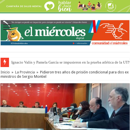
Ignacio Valín y Pamela García se impusieron en la prueba atlética de la UT
Traigo el litoral en mi canción: 100 años de Aníbal Sampayo
Inicio
»
La Provincia
»
Pidieron tres años de prisión condicional para dos ex
ministros de Sergio Montiel