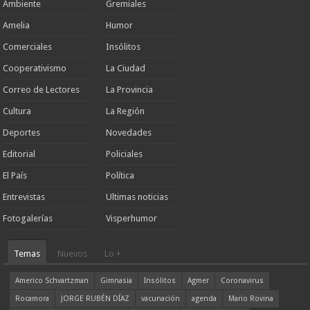
Ambiente
Gremiales
Amelia
Humor
Comerciales
Insólitos
Cooperativismo
La Ciudad
Correo de Lectores
La Provincia
Cultura
La Región
Deportes
Novedades
Editorial
Policiales
El País
Política
Entrevistas
Ultimas noticias
Fotogalerías
Visperhumor
Temas
Nuevos
Lo +
Americo Schvartzman
Gimnasia
Insólitos
Agmer
Coronavirus
Rocamora
JORGE RUBÉN DÍAZ
vacunación
agenda
Mario Rovina