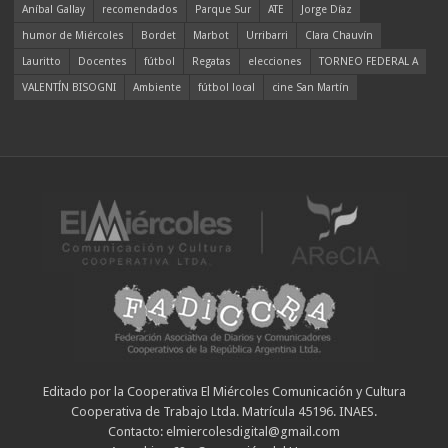
Aníbal Gallay
recomendados
Parque Sur
ATE
Jorge Díaz
humor de Miércoles
Bordet
Marbot
Urribarri
Clara Chauvín
Lauritto
Docentes
fútbol
Regatas
elecciones
TORNEO FEDERAL A
VALENTÍN BISOGNI
Ambiente
fútbol local
cine San Martín
Editado por la Cooperativa El Miércoles Comunicación y Cultura
Cooperativa de Trabajo Ltda. Matrícula 45196. INAES.
Contacto: elmiercolesdigital@gmail.com