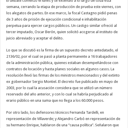
El debate comenzó el lunes y se extendió a lo largo de toda esta
semana, cerrando la etapa de producción de prueba este viernes, con
los alegatos de partes. En ese marco, la fiscal Castagno pidió penas
de 3 años de prisión de ejecución condicional e inhabilitación
perpetua para ejercer cargos públicos. Un castigo similar ofreció al
tercer imputado, Oscar Berón, quien solicitó acogerse al instituto de
juicio abreviado y aceptar el delito.
Lo que se discutió es la firma de un supuesto decreto antedatado, el
2136/02, por el cual se pasó a planta permanente a 16 trabajadores
de la administración pública, quienes estaban desempeñándose con
contratos de locación y hasta planes sociales en algunos casos. La
resolución llevó las firmas de los ministros mencionados y del extinto
ex gobernador Sergio Montiel. El decreto fue publicado en mayo de
2003, por lo cual la acusación considera que se utilizó un número
reservado del año anterior, y con lo cual se habría perjudicado al
erario público en una suma que no llega a los 60.000 pesos.
Por otro lado, los defensores técnicos Fernanda Tardelli, en
representación de Villaverde; y Alejandro Carbó en representación de
su hermano Enrique, hablaron de una “causa política”. Señalaron que