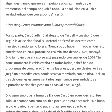
algún desmanejo que no es imputable a los ex ministros y el
transcurso del tiempo perjudicó todo. La absolución en la única
verdad judicial que corresponde”, cerró.
“Tres de quienes estamos aquí fuimos precandidatos”
Por su parte, Carbó adhirió al alegato de Tardelli y cuestionó que
según la acusación fiscal, su defendido firmó un decreto como
ministro cuando ya no lo era. “Nunca pudo haber firmado un decreto
antedatado en 2003 porque no era ministro desde 2002”, subrayó.
Dijo también que el caso se está juzgando con una ley de 2004. “En
aquel momento la crisis estaba en todos lados, habrá habido
problemas de comunicación entre las áreas, pero no delitos. Acá se
juzgó un procedimiento administrativo mezclado con política. Incluso,
tres de quienes estamos sentados aquí fuimos precandidatos a
diputados nacionales y eso no es casualidad”, alegó.
Dijo asimismo que la firma de Enrique Carbó en aquel decreto, fue
sólo un acompañamiento político porque no era necesaria. “No hubo
ardid engaño, ni perjuicio patrimonial, por eso solicito el
sobreseimiento o absolución de mi defendido por el beneficio de la