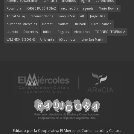
Americo Schvartzman
Gimnasia
Insólitos
Agmer
Coronavirus
Rocamora
JORGE RUBÉN DÍAZ
vacunación
agenda
Mario Rovina
Aníbal Gallay
recomendados
Parque Sur
ATE
Jorge Díaz
humor de Miércoles
Bordet
Marbot
Urribarri
Clara Chauvín
Lauritto
Docentes
fútbol
Regatas
elecciones
TORNEO FEDERAL A
VALENTÍN BISOGNI
Ambiente
fútbol local
cine San Martín
Editado por la Cooperativa El Miércoles Comunicación y Cultura