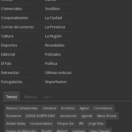
Comerciales
Insólitos
Cooperativismo
La Ciudad
Correo de Lectores
La Provincia
Cultura
La Región
Deportes
Novedades
Editorial
Policiales
El País
Política
Entrevistas
Ultimas noticias
Fotogalerías
Visperhumor
Temas
Nuevos
Lo +
Americo Schvartzman
Gimnasia
Insólitos
Agmer
Coronavirus
Rocamora
JORGE RUBÉN DÍAZ
vacunación
agenda
Mario Rovina
Aníbal Gallay
recomendados
Parque Sur
ATE
Jorge Díaz
humor de Miércoles
Bordet
Marbot
Urribarri
Clara Chauvín