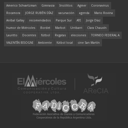
Americo Schvartzman
Gimnasia
Insólitos
Agmer
Coronavirus
Rocamora
JORGE RUBÉN DÍAZ
vacunación
agenda
Mario Rovina
Aníbal Gallay
recomendados
Parque Sur
ATE
Jorge Díaz
humor de Miércoles
Bordet
Marbot
Urribarri
Clara Chauvín
Lauritto
Docentes
fútbol
Regatas
elecciones
TORNEO FEDERAL A
VALENTÍN BISOGNI
Ambiente
fútbol local
cine San Martín