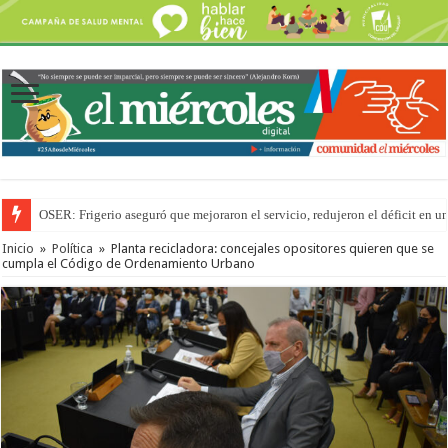
OSER: Frigerio aseguró que mejoraron el servicio, redujeron el déficit e
Por primera vez hicieron una cirugía de reconstrucción torácica en el Hospi
Inicio
»
Política
»
Planta recicladora: concejales opositores quieren que se
cumpla el Código de Ordenamiento Urbano