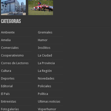
Categorias
Ambiente
Gremiales
Amelia
Humor
Comerciales
Insólitos
Cooperativismo
La Ciudad
Correo de Lectores
La Provincia
Cultura
La Región
Deportes
Novedades
Editorial
Policiales
El País
Política
Entrevistas
Ultimas noticias
Fotogalerías
Visperhumor