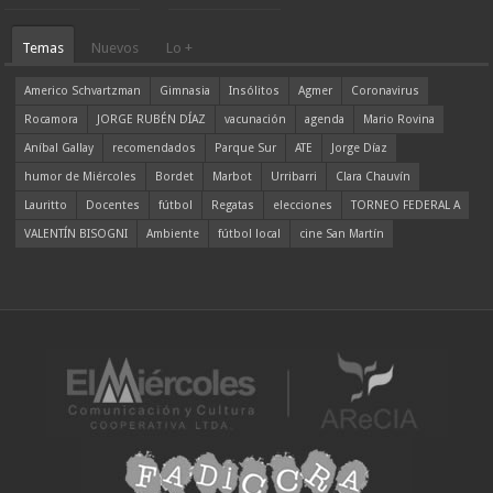
Temas
Nuevos
Lo +
Americo Schvartzman
Gimnasia
Insólitos
Agmer
Coronavirus
Rocamora
JORGE RUBÉN DÍAZ
vacunación
agenda
Mario Rovina
Aníbal Gallay
recomendados
Parque Sur
ATE
Jorge Díaz
humor de Miércoles
Bordet
Marbot
Urribarri
Clara Chauvín
Lauritto
Docentes
fútbol
Regatas
elecciones
TORNEO FEDERAL A
VALENTÍN BISOGNI
Ambiente
fútbol local
cine San Martín