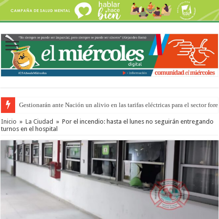
Gestionarán ante Nación un alivio en las tarifas eléctricas para el sector fore
La media sanción a la ley de Inviolabilidad ya ingresó en revisión a Diputa
Inicio
»
La Ciudad
»
Por el incendio: hasta el lunes no seguirán entregando
turnos en el hospital