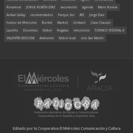
Rocamora
JORGE RUBÉN DÍAZ
vacunación
agenda
Mario Rovina
Aníbal Gallay
recomendados
Parque Sur
ATE
Jorge Díaz
humor de Miércoles
Bordet
Marbot
Urribarri
Clara Chauvín
Lauritto
Docentes
fútbol
Regatas
elecciones
TORNEO FEDERAL A
VALENTÍN BISOGNI
Ambiente
fútbol local
cine San Martín
Editado por la Cooperativa El Miércoles Comunicación y Cultura