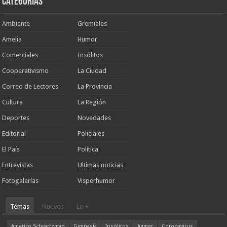
Categorias
Ambiente
Gremiales
Amelia
Humor
Comerciales
Insólitos
Cooperativismo
La Ciudad
Correo de Lectores
La Provincia
Cultura
La Región
Deportes
Novedades
Editorial
Policiales
El País
Política
Entrevistas
Ultimas noticias
Fotogalerías
Visperhumor
Temas
Nuevos
Lo +
Americo Schvartzman
Gimnasia
Insólitos
Agmer
Coronavirus