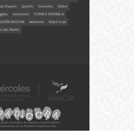
ara Chauvín
Lauritto
Docentes
fútbol
gatas
elecciones
TORNEO FEDERAL A
LENTÍN BISOGNI
Ambiente
fútbol local
ne San Martín