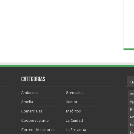
Categorias
Te
Ambiente
Gremiales
Am
Amelia
Humor
Ag
JO
Comerciales
Insólitos
Ma
Cooperativismo
La Ciudad
Pa
Correo de Lectores
La Provincia
hu