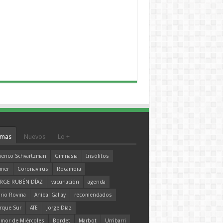
mas
Nuevos
Lo +
erico Schvartzman
Gimnasia
Insólitos
mer
Coronavirus
Rocamora
RGE RUBÉN DÍAZ
vacunación
agenda
rio Rovina
Aníbal Gallay
recomendados
rque Sur
ATE
Jorge Díaz
mor de Miércoles
Bordet
Marbot
Urribarri