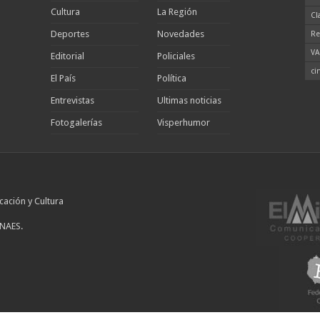
Cultura
La Región
Cl
Deportes
Novedades
Re
VA
Editorial
Policiales
ci
El País
Política
Entrevistas
Ultimas noticias
Fotogalerías
Visperhumor
cación y Cultura
INAES.