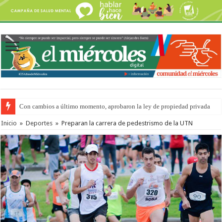
Con cambios a último momento, aprobaron la ley de propiedad privada
Del viernes 7 al domingo 9 de agosto: la agenda ¿A dónde ir? para este find
Inicio
»
Deportes
»
Preparan la carrera de pedestrismo de la UTN