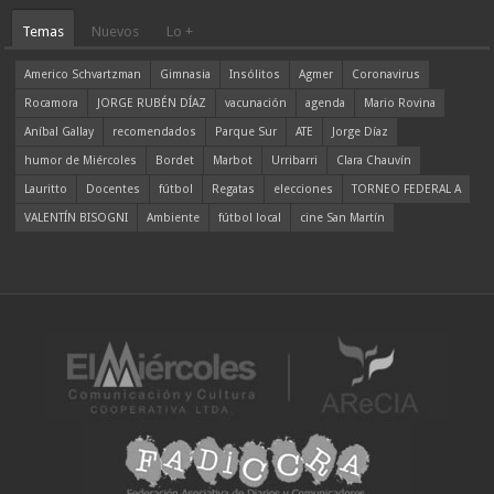
Temas
Nuevos
Lo +
Americo Schvartzman
Gimnasia
Insólitos
Agmer
Coronavirus
Rocamora
JORGE RUBÉN DÍAZ
vacunación
agenda
Mario Rovina
Aníbal Gallay
recomendados
Parque Sur
ATE
Jorge Díaz
humor de Miércoles
Bordet
Marbot
Urribarri
Clara Chauvín
Lauritto
Docentes
fútbol
Regatas
elecciones
TORNEO FEDERAL A
VALENTÍN BISOGNI
Ambiente
fútbol local
cine San Martín