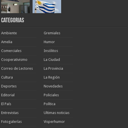
Categorias
Ambiente
Gremiales
Amelia
Humor
Comerciales
Insólitos
Cooperativismo
La Ciudad
Correo de Lectores
La Provincia
Cultura
La Región
Deportes
Novedades
Editorial
Policiales
El País
Política
Entrevistas
Ultimas noticias
Fotogalerías
Visperhumor