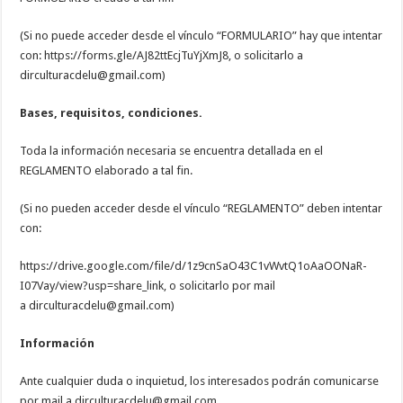
(Si no puede acceder desde el vínculo “FORMULARIO” hay que intentar
con: https://forms.gle/AJ82ttEcjTuYjXmJ8, o solicitarlo a
dirculturacdelu@gmail.com)
Bases, requisitos, condiciones.
Toda la información necesaria se encuentra detallada en el
REGLAMENTO elaborado a tal fin.
(Si no pueden acceder desde el vínculo “REGLAMENTO” deben intentar
con:
https://drive.google.com/file/d/1z9cnSaO43C1vWvtQ1oAaOONaR-
I07Vay/view?usp=share_link, o solicitarlo por mail
a dirculturacdelu@gmail.com)
Información
Ante cualquier duda o inquietud, los interesados podrán comunicarse
por mail a dirculturacdelu@gmail.com