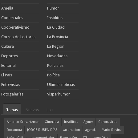
Amelia
Humor
Comerciales
Insólitos
Cooperativismo
La Ciudad
Correo de Lectores
La Provincia
Cultura
La Región
Deportes
Novedades
Editorial
Policiales
El País
Política
Entrevistas
Ultimas noticias
Fotogalerías
Visperhumor
Temas
Nuevos
Lo +
Americo Schvartzman
Gimnasia
Insólitos
Agmer
Coronavirus
Rocamora
JORGE RUBÉN DÍAZ
vacunación
agenda
Mario Rovina
Aníbal Gallay
recomendados
Parque Sur
ATE
Jorge Díaz