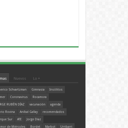
mas
Nuevos
Lo +
erico Schvartzman
Gimnasia
Insólitos
mer
Coronavirus
Rocamora
RGE RUBÉN DÍAZ
vacunación
agenda
rio Rovina
Aníbal Gallay
recomendados
rque Sur
ATE
Jorge Díaz
mor de Miércoles
Bordet
Marbot
Urribarri