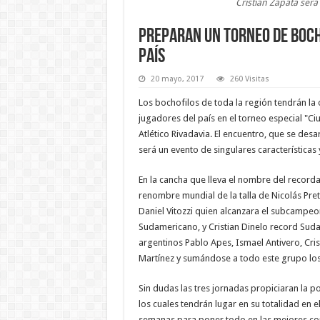
Cristian Zapata será 
Preparan un torneo de boch
país
20 mayo, 2017
260 Visitas
Los bochofilos de toda la región tendrán la
jugadores del país en el torneo especial "C
Atlético Rivadavia. El encuentro, que se desa
será un evento de singulares características 
En la cancha que lleva el nombre del record
renombre mundial de la talla de Nicolás Pre
Daniel Vitozzi quien alcanzara el subcam
Sudamericano, y Cristian Dinelo record Sud
argentinos Pablo Apes, Ismael Antivero, Cris
Martínez y sumándose a todo este grupo los
Sin dudas las tres jornadas propiciaran la p
los cuales tendrán lugar en su totalidad en 
semanas para poner todo en las mejores co