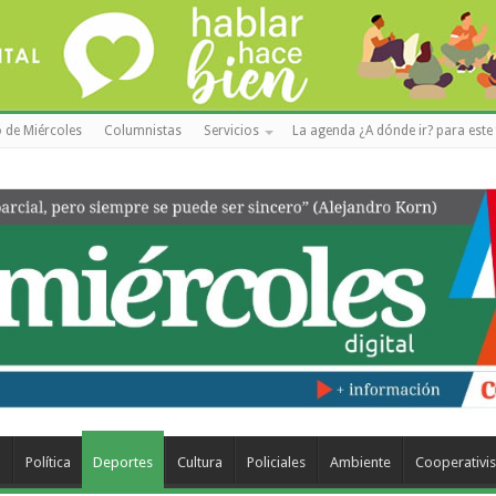
 de Miércoles
Columnistas
Servicios
La agenda ¿A dónde ir? para este 
a
Política
Deportes
Cultura
Policiales
Ambiente
Cooperativi