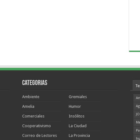
Categorias
Te
Ambiente
Gremiales
Am
Amelia
Humor
Ag
JO
Comerciales
Insólitos
Ma
Cooperativismo
La Ciudad
Pa
Correo de Lectores
La Provincia
hu