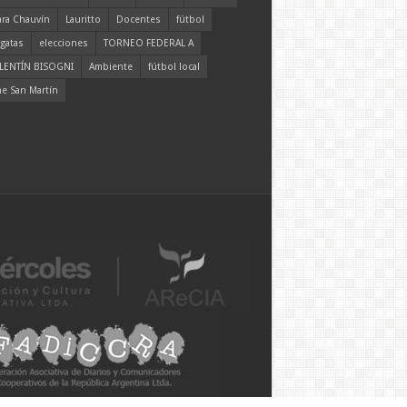
ara Chauvín
Lauritto
Docentes
fútbol
gatas
elecciones
TORNEO FEDERAL A
LENTÍN BISOGNI
Ambiente
fútbol local
ne San Martín