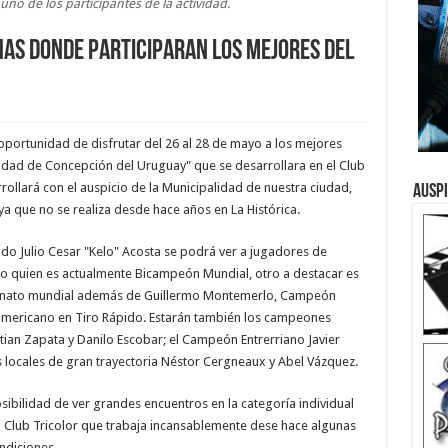
uno de los participantes de la actividad.
as donde participaran los mejores del
 oportunidad de disfrutar del 26 al 28 de mayo a los mejores
iudad de Concepción del Uruguay" que se desarrollara en el Club
rrollará con el auspicio de la Municipalidad de nuestra ciudad,
Ausp
ya que no se realiza desde hace años en La Histórica.
ado Julio Cesar "Kelo" Acosta se podrá ver a jugadores de
to quien es actualmente Bicampeón Mundial, otro a destacar es
peonato mundial además de Guillermo Montemerlo, Campeón
americano en Tiro Rápido. Estarán también los campeones
tian Zapata y Danilo Escobar; el Campeón Entrerriano Javier
 locales de gran trayectoria Néstor Cergneaux y Abel Vázquez.
osibilidad de ver grandes encuentros en la categoría individual
el Club Tricolor que trabaja incansablemente dese hace algunas
ndiciones.