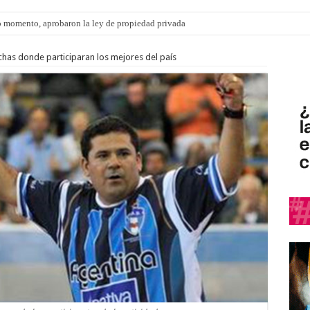
 momento, aprobaron la ley de propiedad privada
s: el 35% de los 90 niños, niñas y adolescentes que esperan una familia tiene CU
has donde participaran los mejores del país