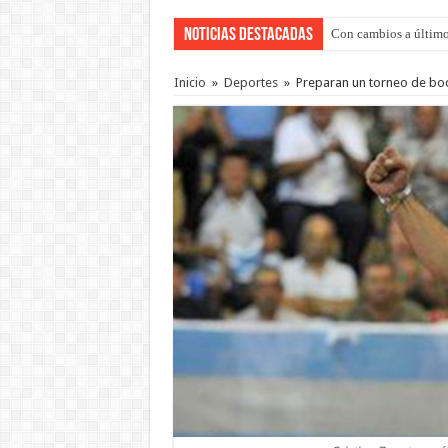
Noticias Destacadas
Con cambios a último
Adopción en Entre Río
Inicio
»
Deportes
»
Preparan un torneo de boc