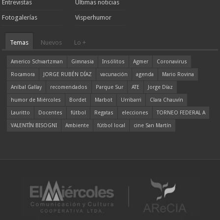
Entrevistas
Ultimas noticias
Fotogalerías
Visperhumor
Temas
Nuevos
Lo +
Americo Schvartzman
Gimnasia
Insólitos
Agmer
Coronavirus
Rocamora
JORGE RUBÉN DÍAZ
vacunación
agenda
Mario Rovina
Aníbal Gallay
recomendados
Parque Sur
ATE
Jorge Díaz
humor de Miércoles
Bordet
Marbot
Urribarri
Clara Chauvín
Lauritto
Docentes
fútbol
Regatas
elecciones
TORNEO FEDERAL A
VALENTÍN BISOGNI
Ambiente
fútbol local
cine San Martín