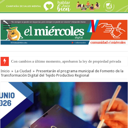
Con cambios a último momento, aprobaron la ley de propiedad privada
Adopción en Entre Ríos: el 35% de los 90 niños, niñas y adolescentes que 
Inicio
»
La Ciudad
»
Presentarán el programa municipal de Fomento de la
Transformación Digital del Tejido Productivo Regional