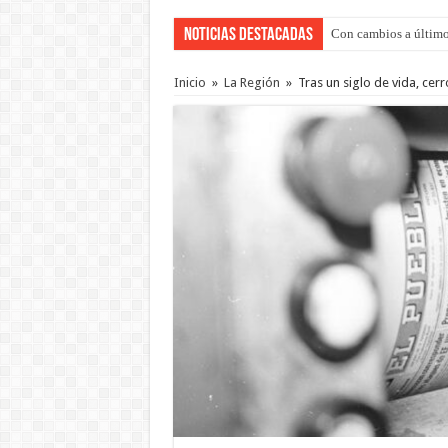
Noticias Destacadas
Con cambios a último
Adopción en Entre Río
Inicio
»
La Región
»
Tras un siglo de vida, cer