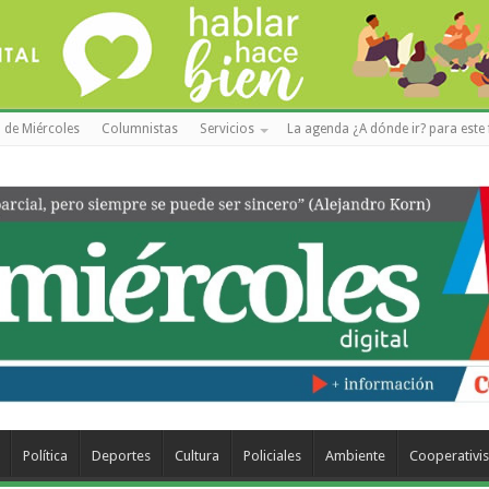
 de Miércoles
Columnistas
Servicios
La agenda ¿A dónde ir? para este 
Política
Deportes
Cultura
Policiales
Ambiente
Cooperativi