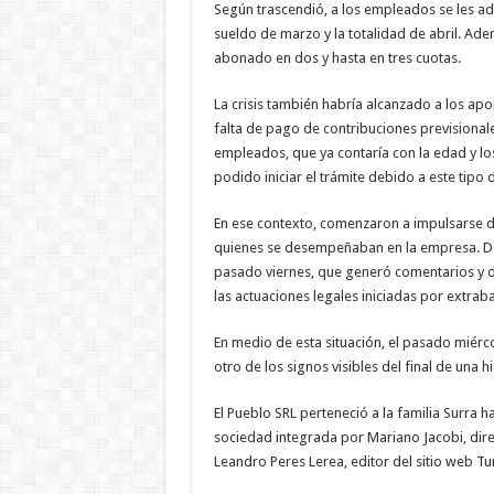
Según trascendió, a los empleados se les a
sueldo de marzo y la totalidad de abril. Ad
abonado en dos y hasta en tres cuotas.
La crisis también habría alcanzado a los ap
falta de pago de contribuciones previsionales
empleados, que ya contaría con la edad y lo
podido iniciar el trámite debido a este tipo 
En ese contexto, comenzaron a impulsarse di
quienes se desempeñaban en la empresa. De
pasado viernes, que generó comentarios y di
las actuaciones legales iniciadas por extrab
En medio de esta situación, el pasado miérco
otro de los signos visibles del final de una h
El Pueblo SRL perteneció a la familia Surra
sociedad integrada por Mariano Jacobi, dire
Leandro Peres Lerea, editor del sitio web T