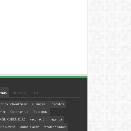
mas
Nuevos
Lo +
erico Schvartzman
Gimnasia
Insólitos
mer
Coronavirus
Rocamora
RGE RUBÉN DÍAZ
vacunación
agenda
rio Rovina
Aníbal Gallay
recomendados