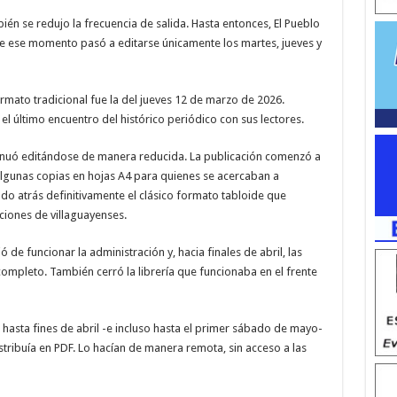
n se redujo la frecuencia de salida. Hasta entonces, El Pueblo
e ese momento pasó a editarse únicamente los martes, jueves y
formato tradicional fue la del jueves 12 de marzo de 2026.
el último encuentro del histórico periódico con sus lectores.
ontinuó editándose de manera reducida. La publicación comenzó a
algunas copias en hojas A4 para quienes se acercaban a
ando atrás definitivamente el clásico formato tabloide que
iones de villaguayenses.
ó de funcionar la administración y, hacia finales de abril, las
ompleto. También cerró la librería que funcionaba en el frente
asta fines de abril -e incluso hasta el primer sábado de mayo-
istribuía en PDF. Lo hacían de manera remota, sin acceso a las