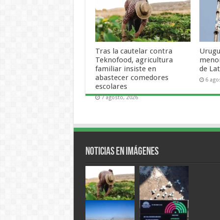
Tras la cautelar contra
Urugu
Teknofood, agricultura
menor
familiar insiste en
de La
abastecer comedores
6 ago
escolares
7 agosto, 2026
Noticias en Imágenes