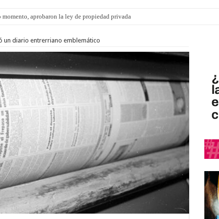
 momento, aprobaron la ley de propiedad privada
s: el 35% de los 90 niños, niñas y adolescentes que esperan una familia tiene CU
ró un diario entrerriano emblemático