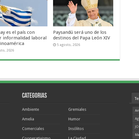
ay es el país con
Paysandú será uno de los
 informalidad laboral
destinos del Papa León XIV
tinoamérica
5 agosto, 2026
sto, 2026
Categorias
Te
Ambiente
Gremiales
Am
Amelia
Humor
Ag
JO
Comerciales
Insólitos
Ma
Cooperativismo
La Ciudad