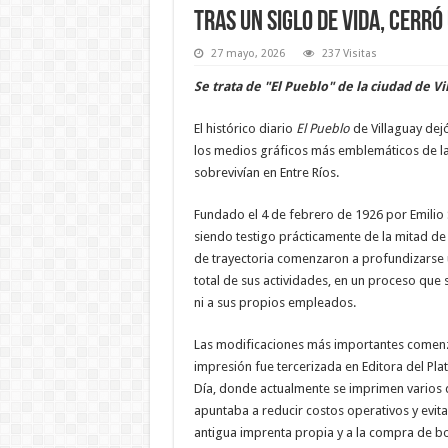
Tras un siglo de vida, cerr
27 mayo, 2026
237 Visitas
Se trata de "El Pueblo" de la ciudad de Vi
El histórico diario
El Pueblo
de Villaguay dejó
los medios gráficos más emblemáticos de la
sobrevivían en Entre Ríos.
Fundado el 4 de febrero de 1926 por Emilio 
siendo testigo prácticamente de la mitad de 
de trayectoria comenzaron a profundizarse
total de sus actividades, en un proceso que 
ni a sus propios empleados.
Las modificaciones más importantes comenz
impresión fue tercerizada en Editora del Pl
Día, donde actualmente se imprimen varios d
apuntaba a reducir costos operativos y evita
antigua imprenta propia y a la compra de b