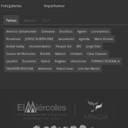
Fotogalerías
Visperhumor
Temas
Nuevos
Lo +
Americo Schvartzman
Gimnasia
Insólitos
Agmer
Coronavirus
Rocamora
JORGE RUBÉN DÍAZ
vacunación
agenda
Mario Rovina
Aníbal Gallay
recomendados
Parque Sur
ATE
Jorge Díaz
humor de Miércoles
Bordet
Marbot
Urribarri
Clara Chauvín
Lauritto
Docentes
fútbol
Regatas
elecciones
TORNEO FEDERAL A
VALENTÍN BISOGNI
Ambiente
fútbol local
cine San Martín