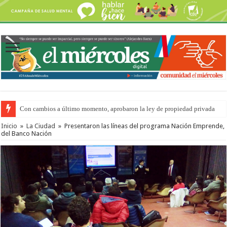
Con cambios a último momento, aprobaron la ley de propiedad privada
Del viernes 7 al domingo 9 de agosto: la agenda ¿A dónde ir? para este find
Inicio
»
La Ciudad
»
Presentaron las líneas del programa Nación Emprende,
del Banco Nación