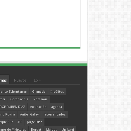
mas
Nuevos
Lo +
erico Schvartzman
Gimnasia
Insólitos
mer
Coronavirus
Rocamora
RGE RUBÉN DÍAZ
vacunación
agenda
rio Rovina
Aníbal Gallay
recomendados
rque Sur
ATE
Jorge Díaz
mor de Miércoles
Bordet
Marbot
Urribarri