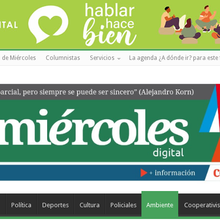
 de Miércoles
Columnistas
Servicios
La agenda ¿A dónde ir? para este 
a
Política
Deportes
Cultura
Policiales
Ambiente
Cooperativi