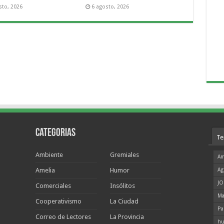
sto, 2026
6 agosto, 2026
Categorias
Te
Ambiente
Gremiales
Am
Amelia
Humor
Ag
JO
Comerciales
Insólitos
Ma
Cooperativismo
La Ciudad
Pa
Correo de Lectores
La Provincia
hu