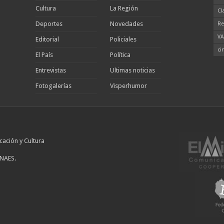
Cultura
La Región
Cl
Deportes
Novedades
Re
VA
Editorial
Policiales
ci
El País
Política
Entrevistas
Ultimas noticias
Fotogalerías
Visperhumor
cación y Cultura
INAES.