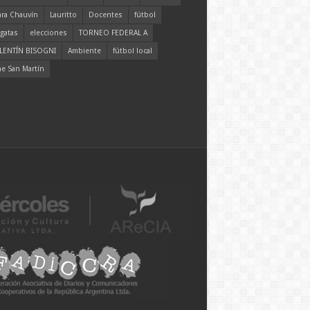
ara Chauvín
Lauritto
Docentes
fútbol
gatas
elecciones
TORNEO FEDERAL A
LENTÍN BISOGNI
Ambiente
fútbol local
ne San Martín