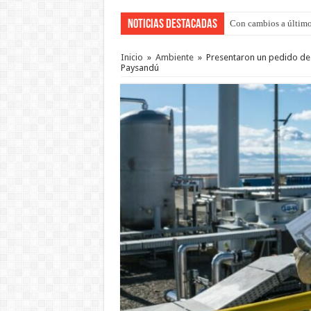
Noticias Destacadas
Con cambios a último
Adopción en Entre Río
Inicio
»
Ambiente
»
Presentaron un pedido de 
Paysandú