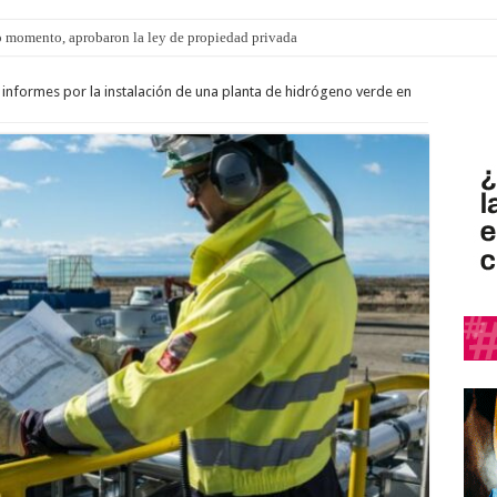
 momento, aprobaron la ley de propiedad privada
s: el 35% de los 90 niños, niñas y adolescentes que esperan una familia tiene CU
informes por la instalación de una planta de hidrógeno verde en