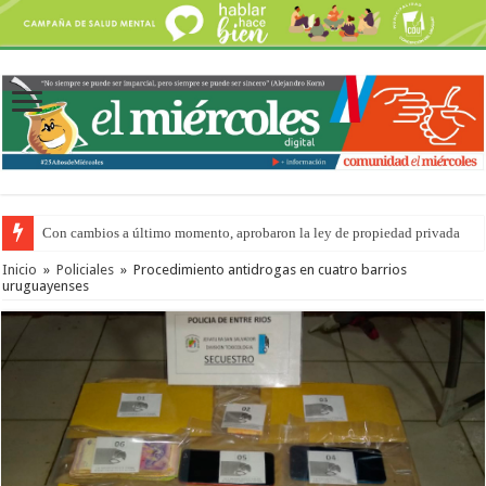
Con cambios a último momento, aprobaron la ley de propiedad privada
Adopción en Entre Ríos: el 35% de los 90 niños, niñas y adolescentes que 
Inicio
»
Policiales
»
Procedimiento antidrogas en cuatro barrios
uruguayenses