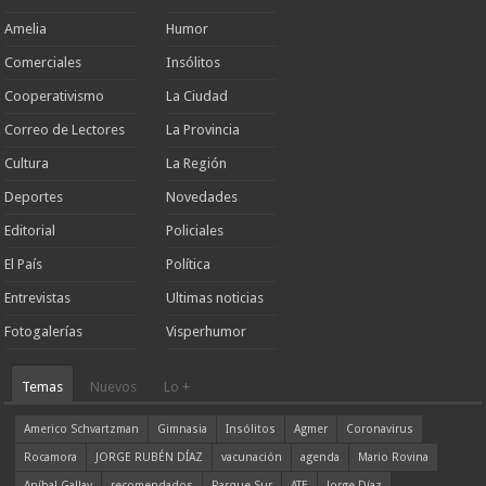
Amelia
Humor
Comerciales
Insólitos
Cooperativismo
La Ciudad
Correo de Lectores
La Provincia
Cultura
La Región
Deportes
Novedades
Editorial
Policiales
El País
Política
Entrevistas
Ultimas noticias
Fotogalerías
Visperhumor
Temas
Nuevos
Lo +
Americo Schvartzman
Gimnasia
Insólitos
Agmer
Coronavirus
Rocamora
JORGE RUBÉN DÍAZ
vacunación
agenda
Mario Rovina
Aníbal Gallay
recomendados
Parque Sur
ATE
Jorge Díaz