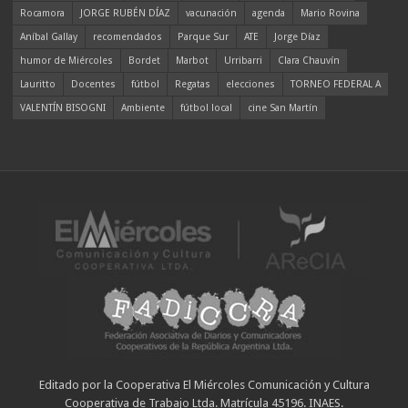
Rocamora
JORGE RUBÉN DÍAZ
vacunación
agenda
Mario Rovina
Aníbal Gallay
recomendados
Parque Sur
ATE
Jorge Díaz
humor de Miércoles
Bordet
Marbot
Urribarri
Clara Chauvín
Lauritto
Docentes
fútbol
Regatas
elecciones
TORNEO FEDERAL A
VALENTÍN BISOGNI
Ambiente
fútbol local
cine San Martín
Editado por la Cooperativa El Miércoles Comunicación y Cultura
Cooperativa de Trabajo Ltda. Matrícula 45196. INAES.