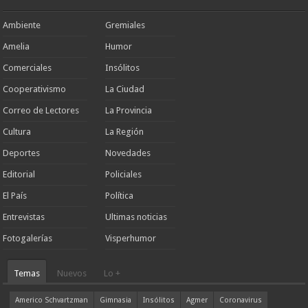
Ambiente
Gremiales
Amelia
Humor
Comerciales
Insólitos
Cooperativismo
La Ciudad
Correo de Lectores
La Provincia
Cultura
La Región
Deportes
Novedades
Editorial
Policiales
El País
Política
Entrevistas
Ultimas noticias
Fotogalerías
Visperhumor
Temas
Nuevos
Lo +
Americo Schvartzman
Gimnasia
Insólitos
Agmer
Coronavirus