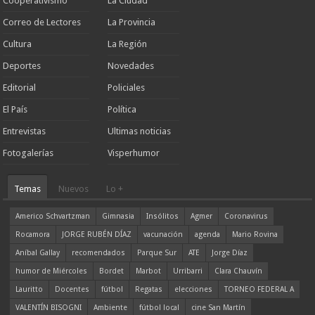
Cooperativismo
La Ciudad
Correo de Lectores
La Provincia
Cultura
La Región
Deportes
Novedades
Editorial
Policiales
El País
Política
Entrevistas
Ultimas noticias
Fotogalerías
Visperhumor
Temas
Nuevos
Lo +
Americo Schvartzman
Gimnasia
Insólitos
Agmer
Coronavirus
Rocamora
JORGE RUBÉN DÍAZ
vacunación
agenda
Mario Rovina
Aníbal Gallay
recomendados
Parque Sur
ATE
Jorge Díaz
humor de Miércoles
Bordet
Marbot
Urribarri
Clara Chauvín
Lauritto
Docentes
fútbol
Regatas
elecciones
TORNEO FEDERAL A
VALENTÍN BISOGNI
Ambiente
fútbol local
cine San Martín