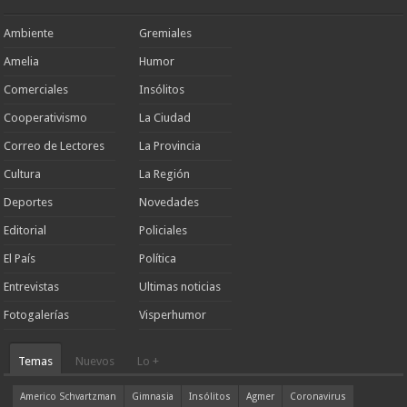
Ambiente
Gremiales
Amelia
Humor
Comerciales
Insólitos
Cooperativismo
La Ciudad
Correo de Lectores
La Provincia
Cultura
La Región
Deportes
Novedades
Editorial
Policiales
El País
Política
Entrevistas
Ultimas noticias
Fotogalerías
Visperhumor
Temas
Nuevos
Lo +
Americo Schvartzman
Gimnasia
Insólitos
Agmer
Coronavirus