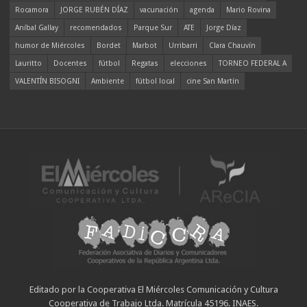
Rocamora
JORGE RUBÉN DÍAZ
vacunación
agenda
Mario Rovina
Aníbal Gallay
recomendados
Parque Sur
ATE
Jorge Díaz
humor de Miércoles
Bordet
Marbot
Urribarri
Clara Chauvín
Lauritto
Docentes
fútbol
Regatas
elecciones
TORNEO FEDERAL A
VALENTÍN BISOGNI
Ambiente
fútbol local
cine San Martín
Editado por la Cooperativa El Miércoles Comunicación y Cultura
Cooperativa de Trabajo Ltda. Matrícula 45196. INAES.