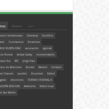
mas
Nuevos
Lo +
erico Schvartzman
Gimnasia
Insólitos
mer
Coronavirus
Rocamora
RGE RUBÉN DÍAZ
vacunación
agenda
rio Rovina
Aníbal Gallay
recomendados
rque Sur
ATE
Jorge Díaz
mor de Miércoles
Bordet
Marbot
Urribarri
ara Chauvín
Lauritto
Docentes
fútbol
gatas
elecciones
TORNEO FEDERAL A
LENTÍN BISOGNI
Ambiente
fútbol local
ne San Martín