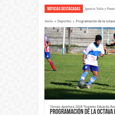
Noticias Destacadas
Ignacio Valín y Pamel
Traigo el litoral en 
Inicio
»
Deportes
»
Programación de la octava
Torneo Apertura 2018 “Eugenio Eduardo Red
Programación de la octava