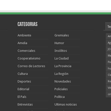
Categorias
Te
Ambiente
Gremiales
Am
Amelia
Humor
Ag
JO
Comerciales
Insólitos
Ma
Cooperativismo
La Ciudad
Pa
Correo de Lectores
La Provincia
hu
Cultura
La Región
Cl
Deportes
Novedades
Re
VA
Editorial
Policiales
ci
El País
Política
Entrevistas
Ultimas noticias