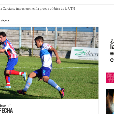
a García se impusieron en la prueba atlética de la UTN
mi canción: 100 años de Aníbal Sampayo
 fecha
ruello”
 fecha