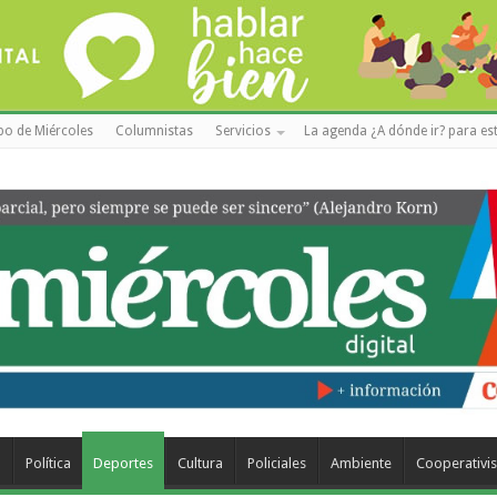
po de Miércoles
Columnistas
Servicios
La agenda ¿A dónde ir? para est
a
Política
Deportes
Cultura
Policiales
Ambiente
Cooperativi