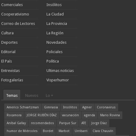
Comerciales
Insólitos
Cooperativismo
La Ciudad
Correo de Lectores
La Provincia
Cultura
La Región
Deportes
Novedades
Editorial
Policiales
El País
Política
Entrevistas
Ultimas noticias
Fotogalerías
Visperhumor
Temas
Nuevos
Lo +
Americo Schvartzman
Gimnasia
Insólitos
Agmer
Coronavirus
Rocamora
JORGE RUBÉN DÍAZ
vacunación
agenda
Mario Rovina
Aníbal Gallay
recomendados
Parque Sur
ATE
Jorge Díaz
humor de Miércoles
Bordet
Marbot
Urribarri
Clara Chauvín