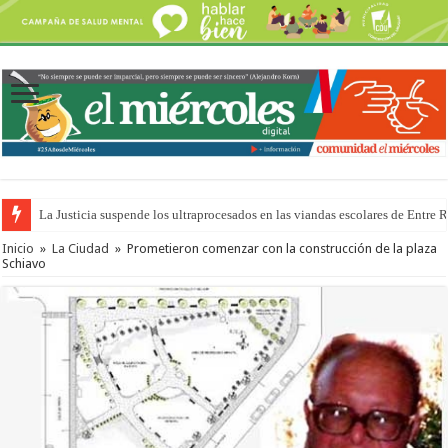
La Justicia suspende los ultraprocesados en las viandas escolares de Entre 
Se presentará la obra “La Runfla de los Macanos”
Inicio
»
La Ciudad
»
Prometieron comenzar con la construcción de la plaza
Schiavo