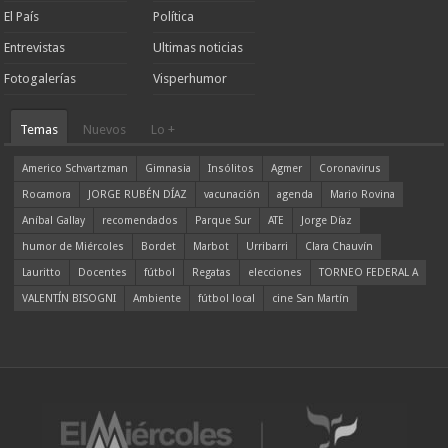
El País
Política
Entrevistas
Ultimas noticias
Fotogalerías
Visperhumor
Temas
Nuevos
Lo +
Americo Schvartzman
Gimnasia
Insólitos
Agmer
Coronavirus
Rocamora
JORGE RUBÉN DÍAZ
vacunación
agenda
Mario Rovina
Aníbal Gallay
recomendados
Parque Sur
ATE
Jorge Díaz
humor de Miércoles
Bordet
Marbot
Urribarri
Clara Chauvín
Lauritto
Docentes
fútbol
Regatas
elecciones
TORNEO FEDERAL A
VALENTÍN BISOGNI
Ambiente
fútbol local
cine San Martín