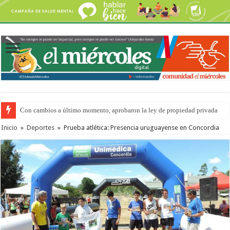
Con cambios a último momento, aprobaron la ley de propiedad privada
Del viernes 7 al domingo 9 de agosto: la agenda ¿A dónde ir? para este find
Inicio
»
Deportes
»
Prueba atlética: Presencia uruguayense en Concordia