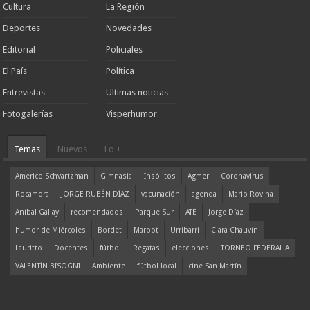
Cultura
La Región
Deportes
Novedades
Editorial
Policiales
El País
Política
Entrevistas
Ultimas noticias
Fotogalerías
Visperhumor
Temas
Nuevos
Lo +
Americo Schvartzman
Gimnasia
Insólitos
Agmer
Coronavirus
Rocamora
JORGE RUBÉN DÍAZ
vacunación
agenda
Mario Rovina
Aníbal Gallay
recomendados
Parque Sur
ATE
Jorge Díaz
humor de Miércoles
Bordet
Marbot
Urribarri
Clara Chauvín
Lauritto
Docentes
fútbol
Regatas
elecciones
TORNEO FEDERAL A
VALENTÍN BISOGNI
Ambiente
fútbol local
cine San Martín