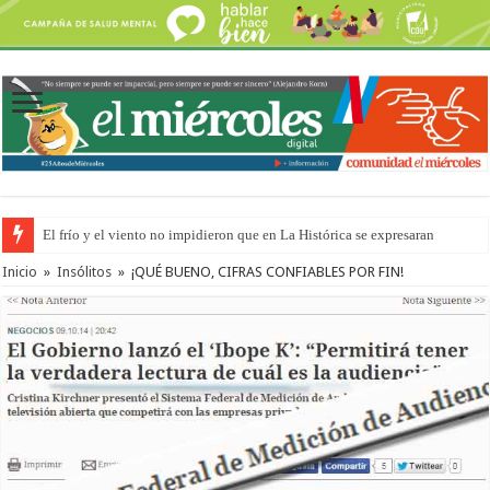
El frío y el viento no impidieron que en La Histórica se expresaran
OSER: Frigerio aseguró que mejoraron el servicio, redujeron el déficit e
Inicio
»
Insólitos
»
¡QUÉ BUENO, CIFRAS CONFIABLES POR FIN!