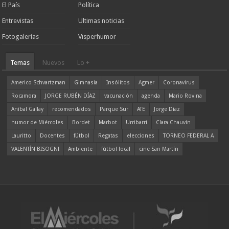
El País
Política
Entrevistas
Ultimas noticias
Fotogalerías
Visperhumor
Temas
Nuevos
Lo +
Americo Schvartzman
Gimnasia
Insólitos
Agmer
Coronavirus
Rocamora
JORGE RUBÉN DÍAZ
vacunación
agenda
Mario Rovina
Aníbal Gallay
recomendados
Parque Sur
ATE
Jorge Díaz
humor de Miércoles
Bordet
Marbot
Urribarri
Clara Chauvín
Lauritto
Docentes
fútbol
Regatas
elecciones
TORNEO FEDERAL A
VALENTÍN BISOGNI
Ambiente
fútbol local
cine San Martín