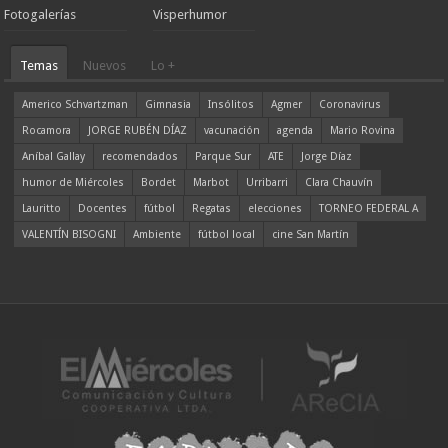
Fotogalerías
Visperhumor
Temas
Nuevos
Lo +
Americo Schvartzman
Gimnasia
Insólitos
Agmer
Coronavirus
Rocamora
JORGE RUBÉN DÍAZ
vacunación
agenda
Mario Rovina
Aníbal Gallay
recomendados
Parque Sur
ATE
Jorge Díaz
humor de Miércoles
Bordet
Marbot
Urribarri
Clara Chauvín
Lauritto
Docentes
fútbol
Regatas
elecciones
TORNEO FEDERAL A
VALENTÍN BISOGNI
Ambiente
fútbol local
cine San Martín