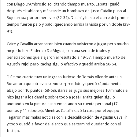
con Diego D’Ambrosio solicitando tiempo muerto. Labata igualó
después el tablero y más tarde un bombazo de Justo Catalín puso al
Rojo arriba por primera vez (32-31). De ahí y hasta el cierre del primer
tiempo fueron palo y palo, quedando arriba la visita por un doble (39-
41).
Caire y Cavallín arrancaron bien cuando volvieron a jugar pero mucho
mejor lo hizo Federico De Miguel, con una serie de triples y
penetraciones que alejaron el resultado a 49-57. Tiempo muerto de
Agustín Pujol pero Racing siguió efectivo y quedó arriba 56-64.
El último cuarto tuvo un ingreso furioso de Tomás Allende ante un
Rocamora que otra vez se vio sorprendido y quedó rápidamente
abajo por 10 puntos (58-68). Barrales, jugó sus mejores 10 minutos e
hizo jugar a los demás; sobre todo a José Peralta quien siguió
anotando en la pintura e incrementando su cuenta personal (17
puntos y 11 rebotes). Mientras Catalín sacó la cara por el equipo
llegaron más malas noticias con la descalificación de Agustín Cavallín
y todo quedó a favor del elenco que se terminó quedando con el
festejo.