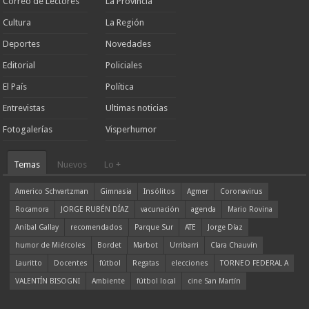
Correo de Lectores
La Provincia
Cultura
La Región
Deportes
Novedades
Editorial
Policiales
El País
Política
Entrevistas
Ultimas noticias
Fotogalerías
Visperhumor
Temas
Nuevos
Lo +
Americo Schvartzman
Gimnasia
Insólitos
Agmer
Coronavirus
Rocamora
JORGE RUBÉN DÍAZ
vacunación
agenda
Mario Rovina
Aníbal Gallay
recomendados
Parque Sur
ATE
Jorge Díaz
humor de Miércoles
Bordet
Marbot
Urribarri
Clara Chauvín
Lauritto
Docentes
fútbol
Regatas
elecciones
TORNEO FEDERAL A
VALENTÍN BISOGNI
Ambiente
fútbol local
cine San Martín