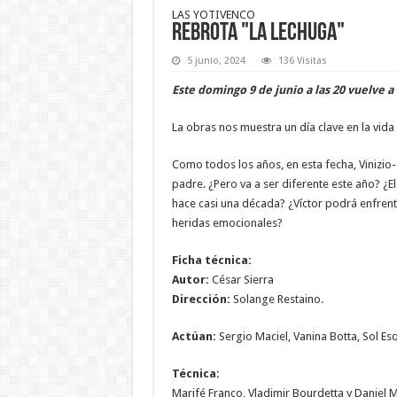
LAS YOTIVENCO
Rebrota "La lechuga"
5 junio, 2024
136 Visitas
Este domingo 9 de junio a las 20 vuelve a
La obras nos muestra un día clave en la vid
Como todos los años, en esta fecha, Vinizio-
padre. ¿Pero va a ser diferente este año? ¿E
hace casi una década? ¿Víctor podrá enfrenta
heridas emocionales?
Ficha técnica:
Autor:
César Sierra
Dirección:
Solange Restaino.
Actúan:
Sergio Maciel, Vanina Botta, Sol Es
Técnica:
Marifé Franco, Vladimir Bourdetta y Daniel M