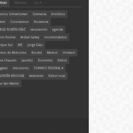
mas
Nuevos
Lo +
erico Schvartzman
Gimnasia
Insólitos
mer
Coronavirus
Rocamora
RGE RUBÉN DÍAZ
vacunación
agenda
rio Rovina
Aníbal Gallay
recomendados
rque Sur
ATE
Jorge Díaz
mor de Miércoles
Bordet
Marbot
Urribarri
ara Chauvín
Lauritto
Docentes
fútbol
gatas
elecciones
TORNEO FEDERAL A
LENTÍN BISOGNI
Ambiente
fútbol local
ne San Martín