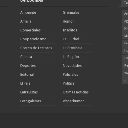
Categorias
Te
Ambiente
Gremiales
Am
Amelia
Humor
Ag
JO
Comerciales
Insólitos
Ma
Cooperativismo
La Ciudad
Pa
Correo de Lectores
La Provincia
hu
Cultura
La Región
Cl
Deportes
Novedades
Re
VA
Editorial
Policiales
ci
El País
Política
Entrevistas
Ultimas noticias
Fotogalerías
Visperhumor