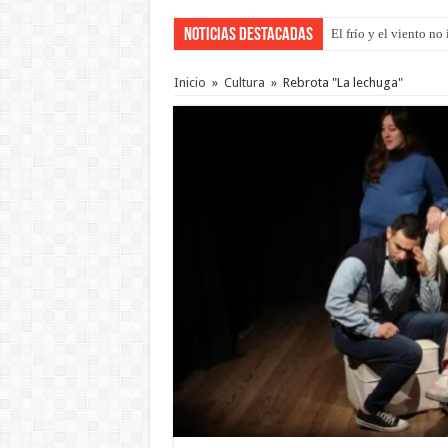
Noticias Destacadas
OSER: Frigerio asegu
Inicio
»
Cultura
»
Rebrota "La lechuga"