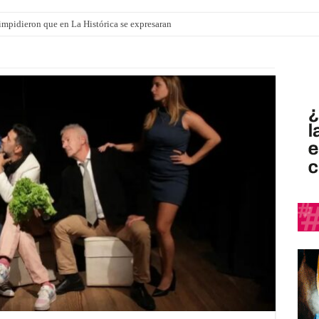
ró que mejoraron el servicio, redujeron el déficit en un 30% y anunció un vademé