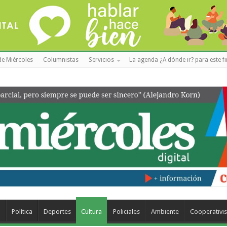
de Miércoles
Columnistas
Servicios
La agenda ¿A dónde ir? para este f
a
Política
Deportes
Cultura
Policiales
Ambiente
Cooperativi