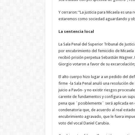
Y cerraron: “La justicia para Micaela es una 
estaremos como sociedad aguardando y obs
La sentencia local
La Sala Penal del Superior Tribunal de Justi
por encubrimiento del femicidio de Micaela 
recibió prisión perpetua Sebastián Wagner. L
Giorgio votaron a favor de su excarcelación
El alto cuerpo hizo lugar a un pedido del de
firme -la Sala Penal anuló una resolución 
juicio a Pavón- y no existir riesgos procesal
carente de fundamentos y configura un supue
pena que ´posiblemente´ será aplicada en c
condenatoria que, de acuerdo al real estado
encubrimiento agravado, que le fuera impues
voto del vocal Daniel Carubia.