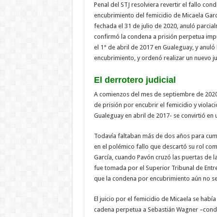
Penal del STJ resolviera revertir el fallo c
encubrimiento del femicidio de Micaela Garc
fechada el 31 de julio de 2020, anuló parci
confirmó la condena a prisión perpetua imp
el 1° de abril de 2017 en Gualeguay, y anuló
encubrimiento, y ordenó realizar un nuevo ju
El derrotero judicial
A comienzos del mes de septiembre de 2020
de prisión por encubrir el femicidio y violac
Gualeguay en abril de 2017- se convirtió en 
Todavía faltaban más de dos años para cumpli
en el polémico fallo que descartó su rol com
García, cuando Pavón cruzó las puertas de la
fue tomada por el Superior Tribunal de Ent
que la condena por encubrimiento aún no se
El juicio por el femicidio de Micaela se habí
cadena perpetua a Sebastián Wagner –conde