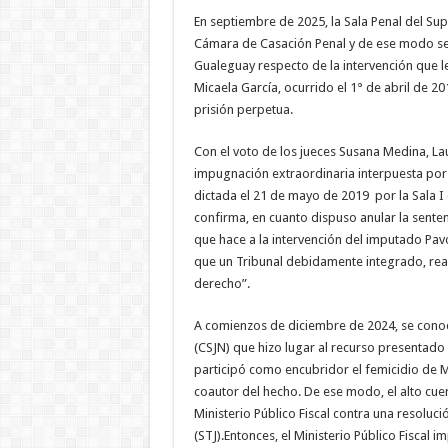
En septiembre de 2025, la Sala Penal del Supe
Cámara de Casación Penal y de ese modo se a
Gualeguay respecto de la intervención que le
Micaela García, ocurrido el 1° de abril de 
prisión perpetua.
Con el voto de los jueces Susana Medina, Lau
impugnación extraordinaria interpuesta por 
dictada el 21 de mayo de 2019 por la Sala I
confirma, en cuanto dispuso anular la senten
que hace a la intervención del imputado Pavó
que un Tribunal debidamente integrado, reali
derecho”.
A comienzos de diciembre de 2024, se conoci
(CSJN) que hizo lugar al recurso presentado
participó como encubridor el femicidio de M
coautor del hecho. De ese modo, el alto cue
Ministerio Público Fiscal contra una resolució
(STJ).Entonces, el Ministerio Público Fiscal 