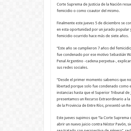
Corte Suprema de Justicia de la Nación res
femicidio o como coautor del mismo.
Finalmente este jueves 5 de diciembre se co
en esta oportunidad por un jurado popular 
femicidio ocurrido hace más de siete años.
“Este año se cumplieron 7 años del femicidi
fue condenado por ese motivo Sebastián W
Penal Argentino -cadena perpetua-, explicar
sus redes sociales.
“Desde el primer momento sabemos que no a
libertad porque solo fue condenado como en
instancias hasta que el Superior Tribunal de J
presentamos un Recurso Extraordinario a la
de la Provincia de Entre Ríos, presentó un R
Este jueves supimos que “la Corte Suprema d
abrir un nuevo juicio contra Néstor Pavón, 
sea tratado con perspectiva de género”, re