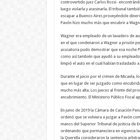
controvertido juez Carlos Rossi- encontránd
luego violarla y asesinarla. El tribunal tam
escapar a Buenos Aires proveyéndole dinero
Pavón hizo mucho más que encubrir a Wagn
Wagner era empleado de un lavadero de auto
en el que condenaron a Wagner a prisión pe
acusatoria pudo demostrar que esa noche Pa
como así también que ayudó a su empleado a
limpió el auto en el cual habían trasladado a
Durante el juicio por el crimen de Micaela, l
que en lugar de ser juzgado como encubrid
mucho más alta. Los jueces al frente del pr
encubrimiento. El Ministerio Público Fiscal ap
En junio de 2019 la Cámara de Casación Penal 
ordenó que se volviera a juzgar a Pavón co
manos del Superior Tribunal de justicia de En
ordenando que permaneciera en vigencia la s
la Querella consideraron la sentencia arbitr