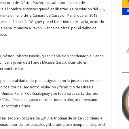
ondenatorio de Néstor Pavón, acusado por el delito de
ía. El hombre entonces quedó en libertad. La resolución del STJ,
almente un fallo de la Cámara de Casación Penal que en 2019
uesta a Sebastián Wagner por el femicidio de Micaela, ocurrido
 la pena impuesta a Pavón, 5 años de cárcel por el delito de
icio.
, Néstor Roberto Pavón -quien había sido condenado a 5 años
ión de la joven de 21 años Micaela García, ocurrido en
un hombre libre.
r la totalidad de la pena asignada por la justicia entrerriana
o coautor del secuestro, violación y femicidio de Micaela
 Unidad Penal 7 de Gualeguay y se fue a su casa. La decisión
re Ríos a fines de agosto del mencionado año, argumentando
 encontraba firme.
a realizado en octubre de 2017: el tribunal de origen condenó a
nado por delitos sexuales y liberado poco tiempo antes por el