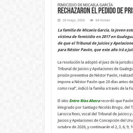
FEMICIDIO DE MICAELA GARCÍA
Rechazaron el pedido de pr
26 mayo, 2026
64 Visitas
La familia de Micaela García, la joven e
víctima de femicidio en 2017 en Gualegua
de que el Tribunal de Juicios y Apelacio
para Néstor Pavón, que este año irá a jui
La resolución la adoptó el juez de la juris
Tribunal de Juicios y Apelaciones de Gualeg
prisión preventiva de Néstor Pavón, realiza
impone a Néstor Pavón que 20 días antes del i
como real”, indicó la familia a través de la 
El sitio
Entre Ríos Ahora
recordó que Pavón i
integrado por Santiago Nicolás Brugo, del T
Larocca Rees, vocal del Tribunal de Juicios y
Juicios y Apelaciones de Concepción del Urug
octubre de 2026, y continuarán el 2, 3, 6, 9,