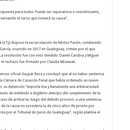
respuesta para todas. Puede ser reparatoria o revictimizante,
ervando el curso que tomará su causa”.
cia (STJ) dispuso la excarcelación de Néstor Pavón, condenado
García, ocurrido en 2017 en Gualeguay, crimen por el que
a resolución fue con voto dividido: Daniel Carubia y Miguel
; el rechazo fue firmado por Claudia Mizawak.
fensor oficial Gaspar Reca y concluyó que al no haber sentencia
de la Cámara de Casación Penal que había ordenado un nuevo
es, su detención “importa lisa y llanamente una arbitrariedad
sto de indebido e ilegítimo anticipo del cumplimiento de la
aso de arribarse, luego del debido proceso, a una sentencia
 de la causa no excedería la de cinco años de prisión por
ta por el Tribunal de Juicio de Gualeguay”, según plantea el