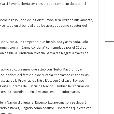
uelva si Pavón debería ser considerado como encubridor del
noció la resolución de la Corte: Pavón será juzgado nuevamente,
y sentado en el banquillo de los acusados como coautor del
o de Micaela. Se comprobó que fue violada y asesinada. Solo
agner, con la máxima condena” contemplada por el Código
on desde la Fundación Micaela García “La Negra” a través de
ctuó solo, creemos que actuó con Néstor Pavón, hoy en
cubridor” del femicidio de Micaela. “Apelamos en todas las
usticia de la Provincia de Entre Ríos, cerró el caso. Por eso
 Corte Suprema de Justicia de Nación. También la Procuración
ecurso Extraordinario en el mismo sentido”, informaron.
e la Nación dio lugar al Recurso Extraordinario y se deberá
siendo esta vez, juzgado como coautor. Esperamos que esta vez
clamaron.