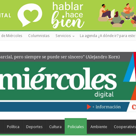
 de Miércoles
Columnistas
Servicios
La agenda ¿A dónde ir? para este 
a
Política
Deportes
Cultura
Policiales
Ambiente
Cooperativi