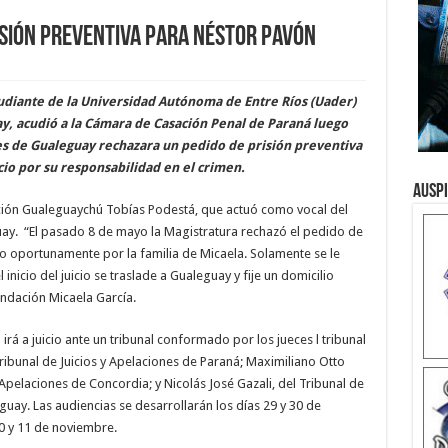
isión preventiva para Néstor Pavón
studiante de la Universidad Autónoma de Entre Ríos (Uader)
y, acudió a la Cámara de Casación Penal de Paraná luego
nes de Gualeguay rechazara un pedido de prisión preventiva
cio por su responsabilidad en el crimen.
Ausp
dicción Gualeguaychú Tobías Podestá, que actuó como vocal del
uay. “El pasado 8 de mayo la Magistratura rechazó el pedido de
do oportunamente por la familia de Micaela. Solamente se le
nicio del juicio se traslade a Gualeguay y fije un domicilio
Fundación Micaela García.
rá a juicio ante un tribunal conformado por los jueces l tribunal
ribunal de Juicios y Apelaciones de Paraná; Maximiliano Otto
 Apelaciones de Concordia; y Nicolás José Gazali, del Tribunal de
uay. Las audiencias se desarrollarán los días 29 y 30 de
 10 y 11 de noviembre.