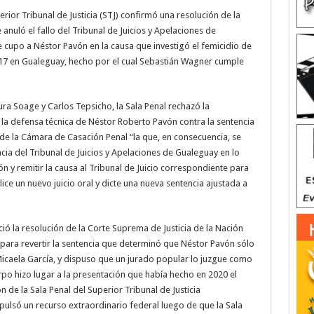
rior Tribunal de Justicia (STJ) confirmó una resolución de la
nuló el fallo del Tribunal de Juicios y Apelaciones de
 cupo a Néstor Pavón en la causa que investigó el femicidio de
2017 en Gualeguay, hecho por el cual Sebastián Wagner cumple
ra Soage y Carlos Tepsicho, la Sala Penal rechazó la
la defensa técnica de Néstor Roberto Pavón contra la sentencia
 de la Cámara de Casación Penal “la que, en consecuencia, se
cia del Tribunal de Juicios y Apelaciones de Gualeguay en lo
n y remitir la causa al Tribunal de Juicio correspondiente para
ce un nuevo juicio oral y dicte una nueva sentencia ajustada a
ó la resolución de la Corte Suprema de Justicia de la Nación
 para revertir la sentencia que determinó que Néstor Pavón sólo
icaela García, y dispuso que un jurado popular lo juzgue como
rpo hizo lugar a la presentación que había hecho en 2020 el
n de la Sala Penal del Superior Tribunal de Justicia
impulsó un recurso extraordinario federal luego de que la Sala